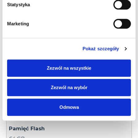
Statystyka
Marketing
Informacje dodatkowe
Akcesoria
Informacje
Pokaż szczegóły
dodatkowe
Zezwól na wszystkie
System operacyjny
Zezwól na wybór
Android 9 (z GMS)
Pamięć RAM
Odmowa
4 GB
Pamięć Flash