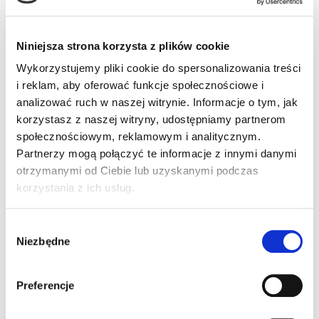
Biały
Czarny
Niniejsza strona korzysta z plików cookie
Komunikacja GSM
Wykorzystujemy pliki cookie do spersonalizowania treści
LTE+ (Dual Sim)
Nie
i reklam, aby oferować funkcje społecznościowe i
analizować ruch w naszej witrynie. Informacje o tym, jak
korzystasz z naszej witryny, udostępniamy partnerom
Komunikacja WI-Fi
społecznościowym, reklamowym i analitycznym.
Partnerzy mogą połączyć te informacje z innymi danymi
802.11ac
802.11r/k
otrzymanymi od Ciebie lub uzyskanymi podczas
korzystania z ich usług.
Ładowanie
Wybór
Indukcyjne / bezstykowe
Stykowe
Niezbędne
zgody
Uchwyt pistoletowy
Preferencje
Nie
Tak