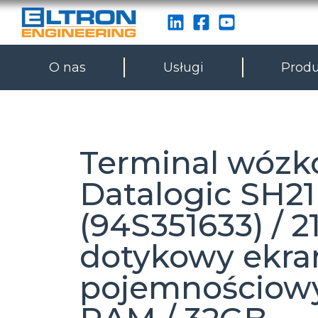
O nas
Usługi
Produ
Terminal wóz
Datalogic SH21
(94S351633) / 21
dotykowy ekra
pojemnościowy