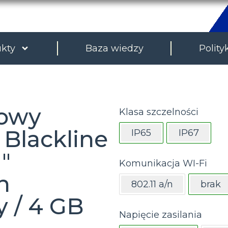
kty
Baza wiedzy
Polity
kowy
Klasa szczelności
 Blackline
IP65
IP67
″
Komunikacja WI-Fi
n
802.11 a/n
brak
 / 4 GB
Napięcie zasilania