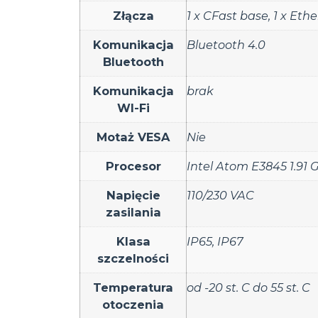
Złącza
1 x CFast base
,
1 x Eth
Komunikacja
Bluetooth 4.0
Bluetooth
Komunikacja
brak
WI-Fi
Motaż VESA
Nie
Procesor
Intel Atom E3845 1.91 
Napięcie
110/230 VAC
zasilania
Klasa
IP65
,
IP67
szczelności
Temperatura
od -20 st. C do 55 st. C
otoczenia