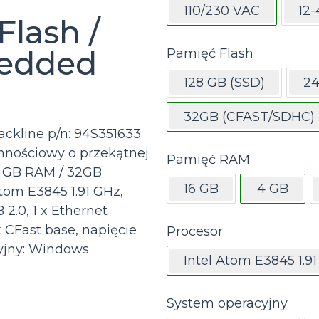
110/230 VAC
12
lash /
edded
Pamięć Flash
128 GB (SSD)
24
32GB (CFAST/SDHC)
ckline p/n: 94S351633
nościowy o przekątnej
Pamięć RAM
 4 GB RAM / 32GB
16 GB
4 GB
tom E3845 1.91 GHz,
 2.0, 1 x Ethernet
x CFast base, napięcie
Procesor
cyjny: Windows
Intel Atom E3845 1.9
System operacyjny