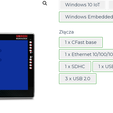
Windows 10 IoT
Windows Embedded 
Złącza
1 x CFast base
1 x Ethernet 10/100/
1 x SDHC
1 x US
3 x USB 2.0