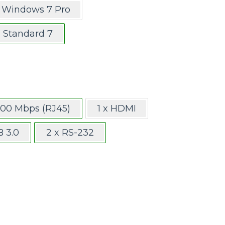
Windows 7 Pro
Standard 7
1000 Mbps (RJ45)
1 x HDMI
B 3.0
2 x RS-232