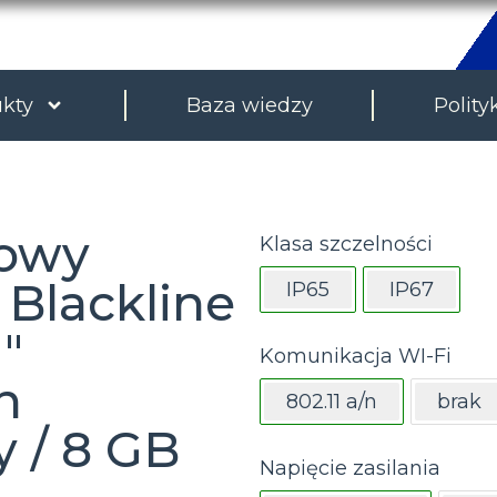
kty
Baza wiedzy
Polity
kowy
Klasa szczelności
 Blackline
IP65
IP67
″
Komunikacja WI-Fi
n
802.11 a/n
brak
 / 8 GB
Napięcie zasilania