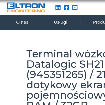
O nas
Usługi
Produ
Terminal wóz
Datalogic SH21
(94S351265) / 21
dotykowy ekra
pojemnościowy