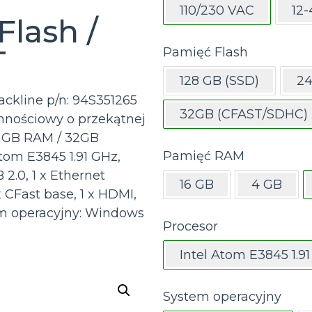
110/230 VAC
12
lash /
T
Pamięć Flash
128 GB (SSD)
24
ckline p/n: 94S351265
32GB (CFAST/SDHC)
nościowy o przekątnej
 8 GB RAM / 32GB
Pamięć RAM
tom E3845 1.91 GHz,
 2.0, 1 x Ethernet
16 GB
4 GB
x CFast base, 1 x HDMI,
tem operacyjny: Windows
Procesor
Intel Atom E3845 1.9
System operacyjny