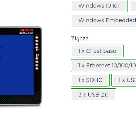
Windows 10 IoT
Windows Embedded 
Złącza
1 x CFast base
1 x Ethernet 10/100/
1 x SDHC
1 x US
3 x USB 2.0