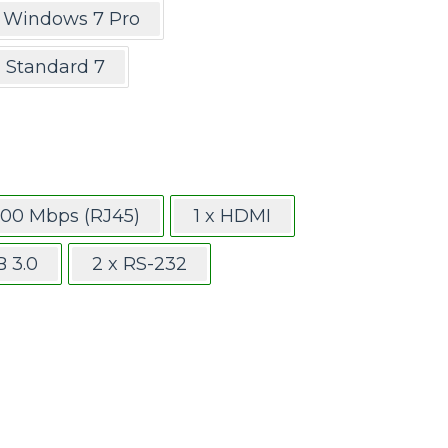
Windows 7 Pro
Standard 7
1000 Mbps (RJ45)
1 x HDMI
B 3.0
2 x RS-232