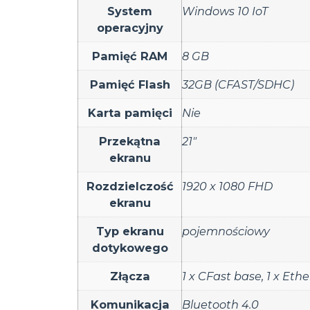
System
Windows 10 IoT
operacyjny
Pamięć RAM
8 GB
Pamięć Flash
32GB (CFAST/SDHC)
Karta pamięci
Nie
Przekątna
21"
ekranu
Rozdzielczość
1920 x 1080 FHD
ekranu
Typ ekranu
pojemnościowy
dotykowego
Złącza
1 x CFast base
,
1 x Eth
Komunikacja
Bluetooth 4.0