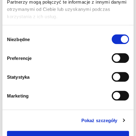
Partnerzy mogą połączyć te informacje z innymi danymi
Intel Atom E3826 1.46 GHz
otrzymanymi od Ciebie lub uzyskanymi podczas
korzystania z ich usług.
Intel Atom E3845 1.91 GHz
Wybór
Intel Core i5
Niezbędne
zgody
System operacyjny
Preferencje
brak
Windows 10 IoT
Statystyka
Windows 7 Pro
Marketing
Windows Embedded Compact 7
Windows Embedded Standard 7
Pokaż szczegóły
Złącza