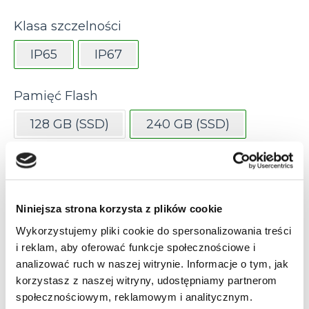
Klasa szczelności
IP65
IP67
Pamięć Flash
128 GB (SSD)
240 GB (SSD)
32GB (CFAST/SDHC)
64GB (CFAST)
Niniejsza strona korzysta z plików cookie
Pamięć RAM
Wykorzystujemy pliki cookie do spersonalizowania treści
i reklam, aby oferować funkcje społecznościowe i
16 GB
4 GB
4GB
8 GB
analizować ruch w naszej witrynie. Informacje o tym, jak
korzystasz z naszej witryny, udostępniamy partnerom
społecznościowym, reklamowym i analitycznym.
Procesor