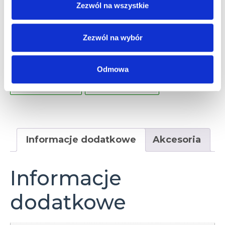
Zezwól na wszystkie
1 x CFast base
1 x Ethernet 10/100/1000 Mbps (RJ45)
Zezwól na wybór
1 x HDMI
1 x SDHC
1 x USB 3.0
Odmowa
2 x RS-232
3 x USB 2.0
Informacje dodatkowe
Akcesoria
Informacje
dodatkowe