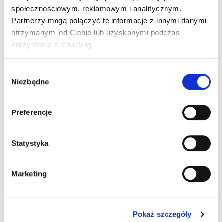
społecznościowym, reklamowym i analitycznym.
Partnerzy mogą połączyć te informacje z innymi danymi
Procesor
otrzymanymi od Ciebie lub uzyskanymi podczas
korzystania z ich usług.
Intel Atom E3826 1.46 GHz
Wybór
Intel Atom E3845 1.91 GHz
Niezbędne
zgody
Intel Core i5
Preferencje
System operacyjny
Statystyka
brak
Windows 10 IoT
Windows 7 Pro
Marketing
Windows Embedded Compact 7
Pokaż szczegóły
Windows Embedded Standard 7