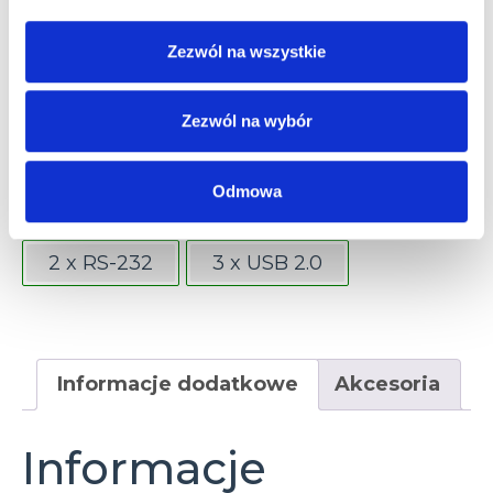
Zezwól na wszystkie
Złącza
1 x CFast base
Zezwól na wybór
1 x Ethernet 10/100/1000 Mbps (RJ45)
Odmowa
1 x HDMI
1 x SDHC
1 x USB 3.0
2 x RS-232
3 x USB 2.0
Informacje dodatkowe
Akcesoria
Informacje