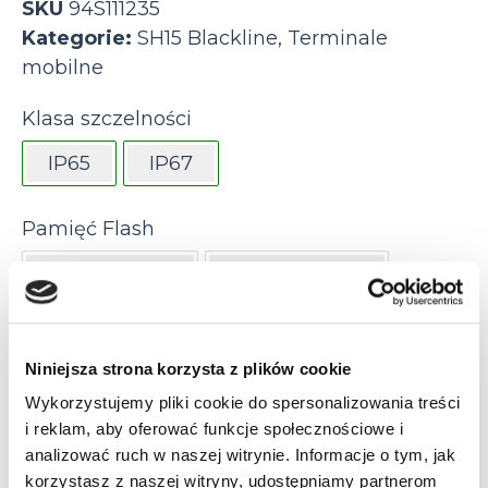
SKU
94S111235
Kategorie:
SH15 Blackline
,
Terminale
mobilne
Klasa szczelności
IP65
IP67
Pamięć Flash
128 GB (SSD)
240 GB (SSD)
32GB (CFAST/SDHC)
Niniejsza strona korzysta z plików cookie
64GB (CFAST)
Wykorzystujemy pliki cookie do spersonalizowania treści
i reklam, aby oferować funkcje społecznościowe i
Pamięć RAM
analizować ruch w naszej witrynie. Informacje o tym, jak
korzystasz z naszej witryny, udostępniamy partnerom
16 GB
4 GB
4GB
8 GB