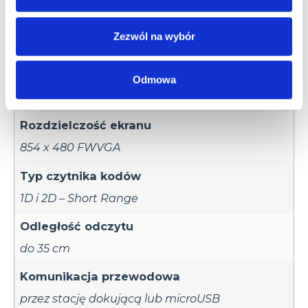
Karta pamięci
Zezwól na wybór
SD do 4 GB
Przekątna ekranu
Odmowa
4.3"
Rozdzielczość ekranu
854 x 480 FWVGA
Typ czytnika kodów
1D i 2D – Short Range
Odległość odczytu
do 35 cm
Komunikacja przewodowa
przez stację dokującą lub microUSB