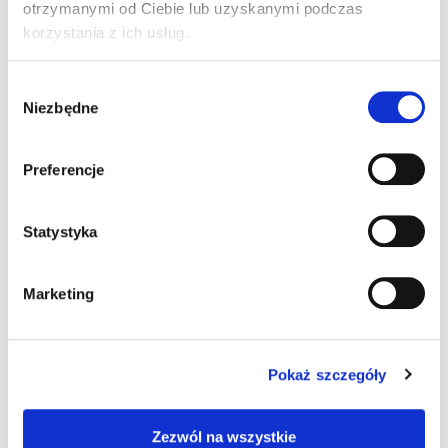
otrzymanymi od Ciebie lub uzyskanymi podczas
korzystania z ich usług.
Informacje dodatkowe
Akcesoria
Wybór
Niezbędne
zgody
Informacje
Preferencje
dodatkowe
Statystyka
System operacyjny
Marketing
Windows Embedded Compact 7
Pamięć RAM
512 MB
Pokaż szczegóły
Pamięć Flash
Zezwól na wszystkie
1 GB