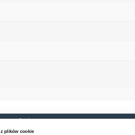
 o. o. Sp. k.
O nas
Baza
 10B
 z plików cookie