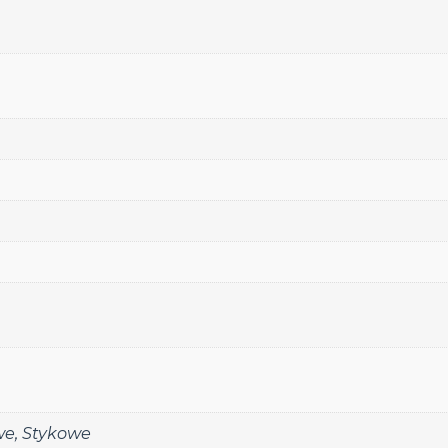
we
,
Stykowe