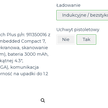
Ładowanie
Indukcyjne / bezsty
Uchwyt pistoletowy
h Plus p/n: 911350016 z
Nie
Tak
mbedded Compact 7,
 ekranowa, skanowanie
cm), bateria 3000 mAh,
ątnej 4.3″,
VGA), komunikacja
rność na upadki do 1.2