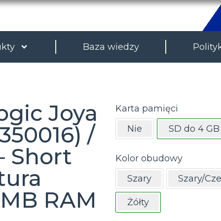
kty
Baza wiedzy
Polity
ogic Joya
Karta pamięci
350016) /
Nie
SD do 4 GB
– Short
Kolor obudowy
tura
Szary
Szary/Cz
2 MB RAM
Żółty