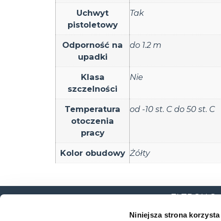
Uchwyt
Tak
pistoletowy
Odporność na
do 1.2 m
upadki
Klasa
Nie
szczelności
Temperatura
od -10 st. C do 50 st. C
otoczenia
pracy
Kolor obudowy
Żółty
ELTRON Sp. z
ul. Brodzka
Niniejsza strona korzysta