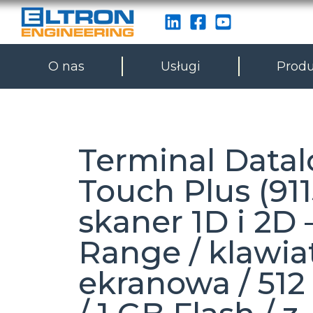
O nas
Usługi
Produ
Terminal Datal
Touch Plus (911
skaner 1D i 2D 
Range / klawia
ekranowa / 51