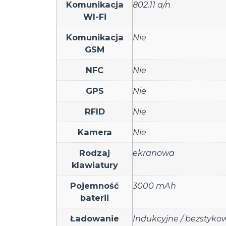
Komunikacja
802.11 a/n
WI-Fi
Komunikacja
Nie
GSM
NFC
Nie
GPS
Nie
RFID
Nie
Kamera
Nie
Rodzaj
ekranowa
klawiatury
Pojemność
3000 mAh
baterii
Ładowanie
Indukcyjne / bezstyko