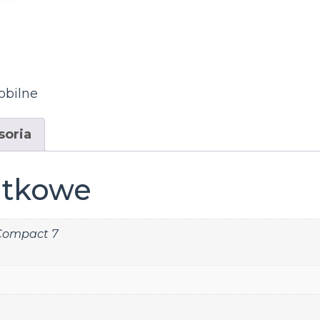
obilne
soria
atkowe
ompact 7