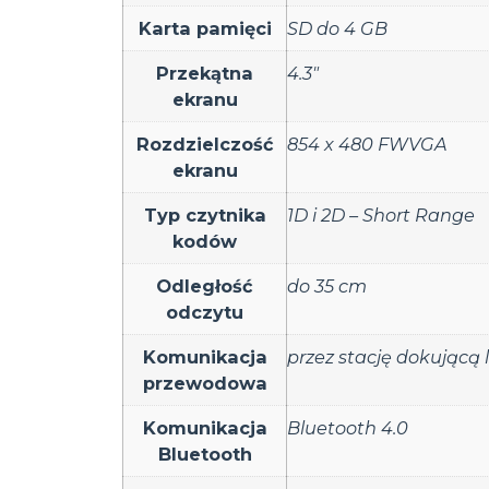
Karta pamięci
SD do 4 GB
Przekątna
4.3"
ekranu
Rozdzielczość
854 x 480 FWVGA
ekranu
Typ czytnika
1D i 2D – Short Range
kodów
Odległość
do 35 cm
odczytu
Komunikacja
przez stację dokującą
przewodowa
Komunikacja
Bluetooth 4.0
Bluetooth