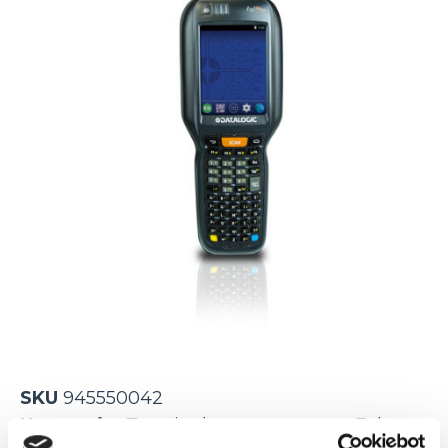
SKU
945550042
Kategorie:
Terminale magazynowe
,
Falcon