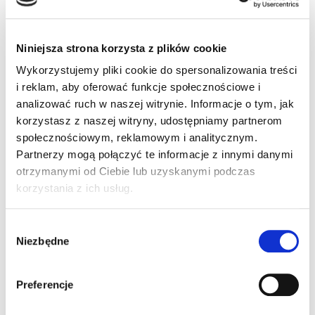
X4
,
Kolektory danych
,
Terminale mobilne
Niniejsza strona korzysta z plików cookie
Informacje dodatkowe
Akcesoria
Wykorzystujemy pliki cookie do spersonalizowania treści
i reklam, aby oferować funkcje społecznościowe i
analizować ruch w naszej witrynie. Informacje o tym, jak
Informacje
korzystasz z naszej witryny, udostępniamy partnerom
społecznościowym, reklamowym i analitycznym.
dodatkowe
Partnerzy mogą połączyć te informacje z innymi danymi
otrzymanymi od Ciebie lub uzyskanymi podczas
korzystania z ich usług.
System operacyjny
Android 4.4
Wybór
Niezbędne
zgody
Pamięć RAM
1 GB
Preferencje
Pamięć Flash