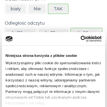
biały
Nie
TAK
Odległość odczytu
do 112 cm
do 35 cm
do 50 cm
do 60 cm
do 90 cm
Niniejsza strona korzysta z plików cookie
Ogniskowa obiektywu
Wykorzystujemy pliki cookie do spersonalizowania treści
12 mm
16 mm
6 mm
i reklam, aby oferować funkcje społecznościowe i
analizować ruch w naszej witrynie. Informacje o tym, jak
9 mm
korzystasz z naszej witryny, udostępniamy partnerom
społecznościowym, reklamowym i analitycznym.
Partnerzy mogą połączyć te informacje z innymi danymi
Optyka
otrzymanymi od Ciebie lub uzyskanymi podczas
korzystania z ich usług.
Liquid Lense
LNS