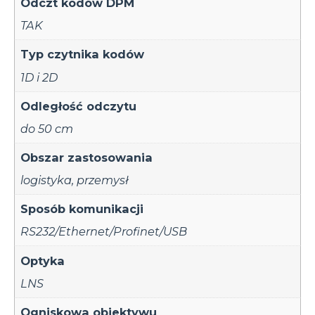
Odczt kodów DPM
TAK
Typ czytnika kodów
1D i 2D
Odległość odczytu
do 50 cm
Obszar zastosowania
logistyka
,
przemysł
Sposób komunikacji
RS232/Ethernet/Profinet/USB
Optyka
LNS
Ogniskowa obiektywu