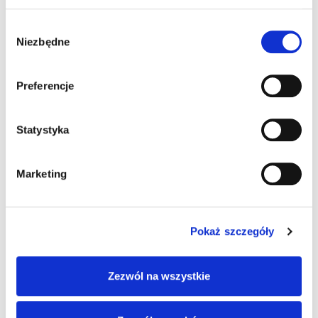
Wybór
Rodzaj oświetlacza
Niezbędne
zgody
biały (wbudowany)
Preferencje
czerwony (wbudowany)
LT-DPM (wbudowany / sektorowy)
Statystyka
MLT-DPM (wbudowany / sektorowy)
Marketing
Sposób komunikacji
Pokaż szczegóły
przewodowy (RS232 / USB)
przewodowy (tylko USB)
Zezwól na wszystkie
RS232/Ethernet/Profinet/USB