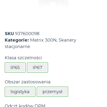
SKU
937600098
Kategorie:
Matrix 300N
,
Skanery
stacjonarne
Klasa szczelności
IP65
IP67
Obszar zastosowania
logistyka
przemysł
Odczt kodów DPM