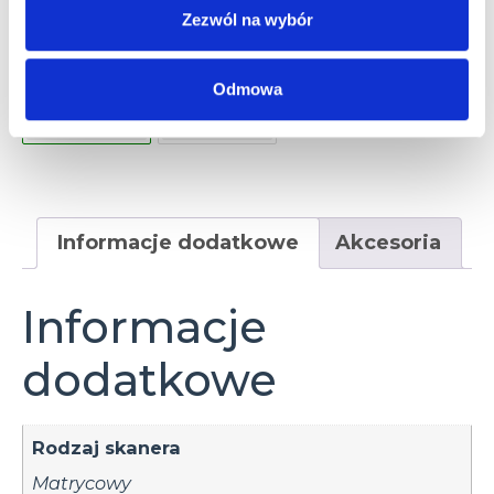
RS232/Ethernet/Profinet/USB
Zezwól na wybór
Rozdzielczość matrycy
Odmowa
1.3 Mpix
2 Mpix
Informacje dodatkowe
Akcesoria
Informacje
dodatkowe
Rodzaj skanera
Matrycowy