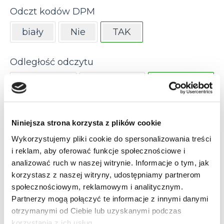
Odczt kodów DPM
biały
Nie
TAK
Odległość odczytu
do 112 cm
do 35 cm
do 50 cm
do 60 cm
do 90 cm
Niniejsza strona korzysta z plików cookie
Ogniskowa obiektywu
Wykorzystujemy pliki cookie do spersonalizowania treści
i reklam, aby oferować funkcje społecznościowe i
12 mm
16 mm
6 mm
analizować ruch w naszej witrynie. Informacje o tym, jak
korzystasz z naszej witryny, udostępniamy partnerom
9 mm
społecznościowym, reklamowym i analitycznym.
Partnerzy mogą połączyć te informacje z innymi danymi
Optyka
otrzymanymi od Ciebie lub uzyskanymi podczas
korzystania z ich usług.