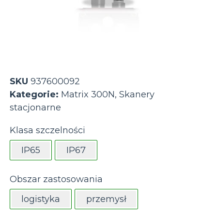
SKU
937600092
Kategorie:
Matrix 300N
,
Skanery
stacjonarne
Klasa szczelności
IP65
IP67
Obszar zastosowania
logistyka
przemysł