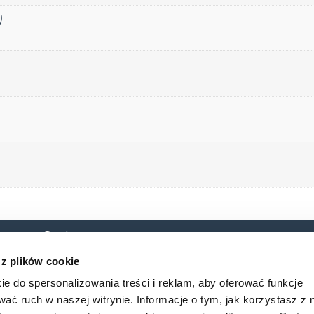
)
 o. o. Sp. k.
O nas
Baza
 10B
 z plików cookie
cław
Baza_w
ie do spersonalizowania treści i reklam, aby oferować funkcje
wać ruch w naszej witrynie. Informacje o tym, jak korzystasz z 