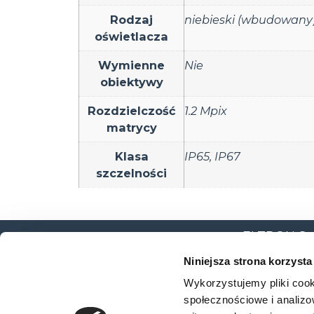
Rodzaj
niebieski (wbudowany
oświetlacza
Wymienne
Nie
obiektywy
Rozdzielczość
1.2 Mpix
matrycy
Klasa
IP65
,
IP67
szczelności
ELTRON Sp. z
ul. Brodzka
Niniejsza strona korzysta
54-103 Wro
Wykorzystujemy pliki cook
społecznościowe i analizo