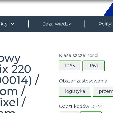
kty
Baza wiedzy
Polity
cowy
Klasa szczelności
ix 220
IP65
IP67
0014) /
Obszar zastosowania
om /
logistyka
przem
xel /
Odczt kodów DPM