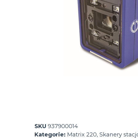
SKU
937900014
Kategorie:
Matrix 220
,
Skanery stac