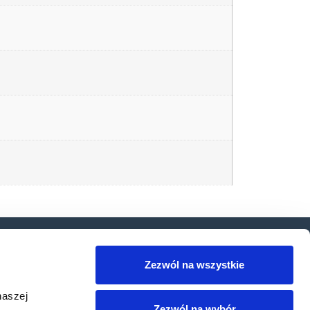
 wiedzy
Produkty
Do pobrania
Usługi
Zezwól na wszystkie
iedzy
Produkty Datalogic
Polityka prywatności
naszej
Zezwól na wybór