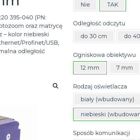
 mm
Nie
TAK
220 395-040 (PN:
Odległość odczytu
otozoom oraz matrycę
z – kolor niebieski
do 30 cm
do 4
hernet/Profinet/USB,
malna odległość
Ogniskowa obiektywu
12 mm
7 mm
Rodzaj oświetlacza
biały (wbudowany)
niebieski (wbudowan
Sposób komunikacji