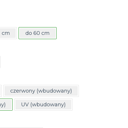
0 cm
do 60 cm
czerwony (wbudowany)
y)
UV (wbudowany)