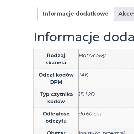
Informacje dodatkowe
Akce
Informacje dod
Rodzaj
Matrycowy
skanera
Odczt kodów
TAK
DPM
Typ czytnika
1D i 2D
kodów
Odległość
do 60 cm
odczytu
Obszar
logistyka
,
przemysł