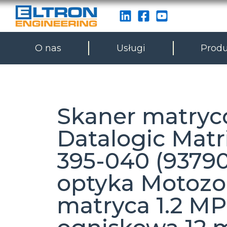
O nas
Usługi
Produ
Skaner matry
Datalogic Matr
395-040 (93790
optyka Motozo
matryca 1.2 MPi