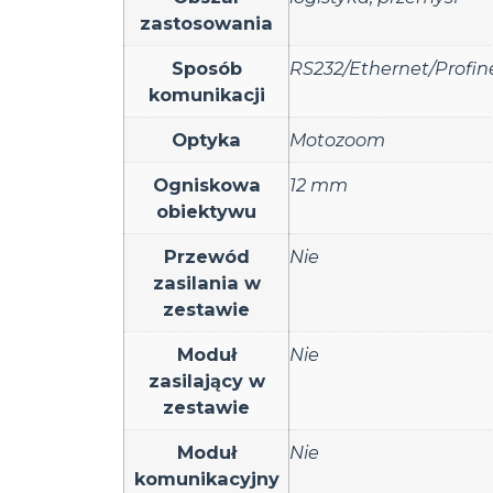
zastosowania
Sposób
RS232/Ethernet/Profin
komunikacji
Optyka
Motozoom
Ogniskowa
12 mm
obiektywu
Przewód
Nie
zasilania w
zestawie
Moduł
Nie
zasilający w
zestawie
Moduł
Nie
komunikacyjny