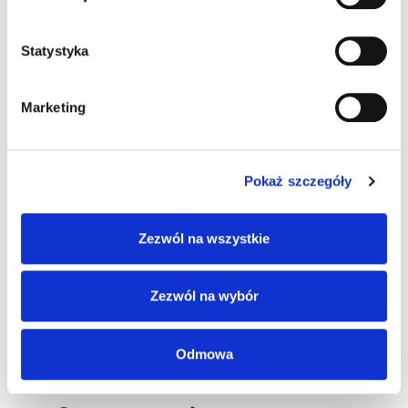
czerwony (wbudowany)
Statystyka
niebieski (wbudowany)
Marketing
UV (wbudowany)
Sposób komunikacji
Pokaż szczegóły
RS232 / Ethernet
RS232 / USB
Zezwól na wszystkie
RS232/Ethernet/Profinet/USB
Zezwól na wybór
Informacje dodatkowe
Akcesoria
Odmowa