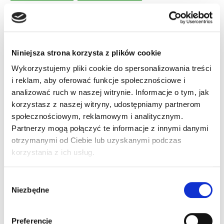
Odczt kodów DPM
Nie
TAK
Niniejsza strona korzysta z plików cookie
Wykorzystujemy pliki cookie do spersonalizowania treści
Odległość odczytu
i reklam, aby oferować funkcje społecznościowe i
do 30 cm
do 40 cm
analizować ruch w naszej witrynie. Informacje o tym, jak
korzystasz z naszej witryny, udostępniamy partnerom
do 60 cm
społecznościowym, reklamowym i analitycznym.
Partnerzy mogą połączyć te informacje z innymi danymi
otrzymanymi od Ciebie lub uzyskanymi podczas
Ogniskowa obiektywu
korzystania z ich usług.
12 mm
7 mm
Wybór
Niezbędne
zgody
Rodzaj oświetlacza
biały (wbudowany)
Preferencje