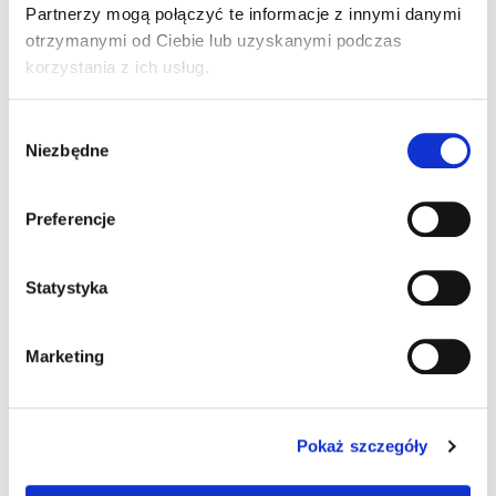
Partnerzy mogą połączyć te informacje z innymi danymi
Przewód komunikacyjny
otrzymanymi od Ciebie lub uzyskanymi podczas
Nie
Tak
korzystania z ich usług.
Przewód zasilania w zestawie
Wybór
Niezbędne
zgody
Nie
Tak
Preferencje
Rozdzielczość kodów
kody gęste
Statystyka
kody o standardowej rozdzielczości
Marketing
Sposób komunikacji
Pokaż szczegóły
Ethernet/RS-232
Profinet