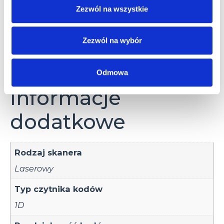
RS-232
Zezwól na wszystkie
Zezwól na wybór
Informacje dodatkowe
Akcesoria
Odmowa
Informacje
dodatkowe
Rodzaj skanera
Laserowy
Typ czytnika kodów
1D