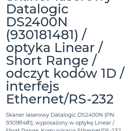
Datalogic
DS2400N
(930181481) /
optyka Linear /
Short Range /
odczyt kodów 1D /
interfejs
Ethernet/RS-232
Skaner laserowy Datalogic DS2400N (PN:
930181481), wyposażony w optykę Linear /
Short Range. Komunikacja Ethernet/RS-232,