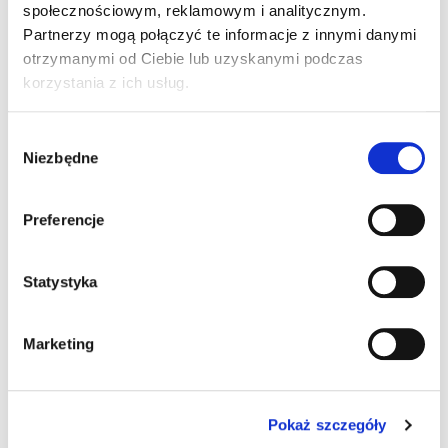
do 60 cm
społecznościowym, reklamowym i analitycznym.
Partnerzy mogą połączyć te informacje z innymi danymi
Przewód komunikacyjny
otrzymanymi od Ciebie lub uzyskanymi podczas
korzystania z ich usług.
Nie
Tak
Wybór
Niezbędne
Przewód zasilania w zestawie
zgody
Nie
Tak
Preferencje
Rozdzielczość kodów
Statystyka
kody gęste
Marketing
kody o standardowej rozdzielczości
Sposób komunikacji
Pokaż szczegóły