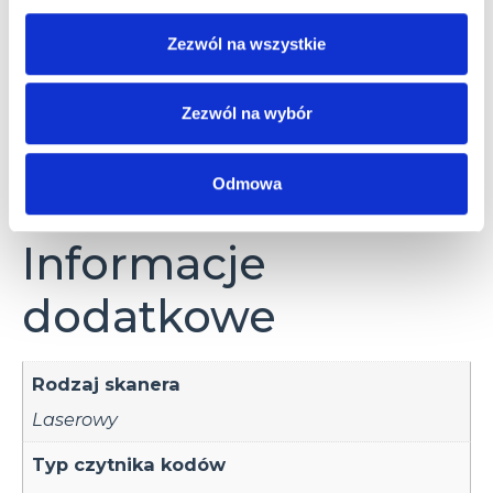
Ethernet/RS-232
Profinet
Zezwól na wszystkie
RS-232
Zezwól na wybór
Informacje dodatkowe
Akcesoria
Odmowa
Informacje
dodatkowe
Rodzaj skanera
Laserowy
Typ czytnika kodów