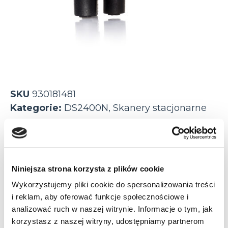
SKU
930181481
Kategorie:
DS2400N
,
Skanery stacjonarne
Obszar zastosowania
logistyka
przemysł
Niniejsza strona korzysta z plików cookie
Odległość odczytu
Wykorzystujemy pliki cookie do spersonalizowania treści
i reklam, aby oferować funkcje społecznościowe i
do 22 cm
do 30 cm
analizować ruch w naszej witrynie. Informacje o tym, jak
korzystasz z naszej witryny, udostępniamy partnerom