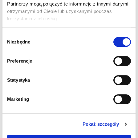
Partnerzy mogą połączyć te informacje z innymi danymi
Przewód komunikacyjny
otrzymanymi od Ciebie lub uzyskanymi podczas
Nie
Tak
korzystania z ich usług.
Przewód zasilania w zestawie
Wybór
Niezbędne
zgody
Nie
Tak
Preferencje
Rozdzielczość kodów
kody gęste
Statystyka
kody o standardowej rozdzielczości
Marketing
Sposób komunikacji
Pokaż szczegóły
Ethernet/RS-232
Profinet