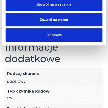
RS-232
Zezwól na wszystkie
Zezwól na wybór
Informacje dodatkowe
Akcesoria
Odmowa
Informacje
dodatkowe
Rodzaj skanera
Laserowy
Typ czytnika kodów
1D