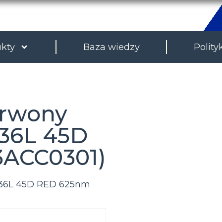
kty
Baza wiedzy
Polity
erwony
36L 45D
3ACC0301)
S36L 45D RED 625nm