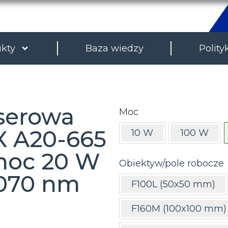
kty
Baza wiedzy
Polity
serowa
Moc
X A20-665
10 W
100 W
 moc 20 W
Obiektyw/pole robocze
 1070 nm
F100L (50x50 mm)
F160M (100x100 mm)