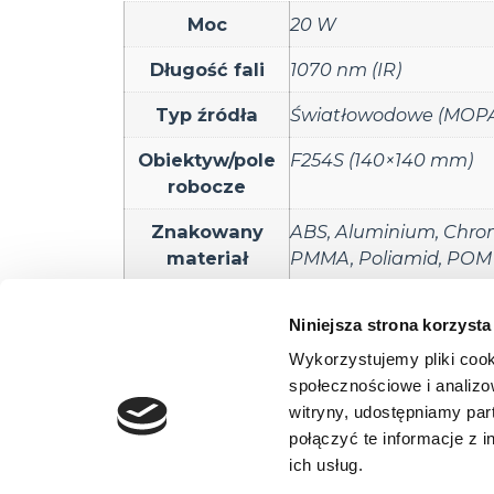
Moc
20 W
Długość fali
1070 nm (IR)
Typ źródła
Światłowodowe (MOP
Obiektyw/pole
F254S (140×140 mm)
robocze
Znakowany
ABS
,
Aluminium
,
Chro
materiał
PMMA
,
Poliamid
,
POM 
Zastosowanie
Ablacja anody
,
Grawer
Niniejsza strona korzysta
Znakowanie grafik
,
Zn
Wykorzystujemy pliki cook
społecznościowe i analizo
witryny, udostępniamy pa
ELTRON Sp. z
połączyć te informacje z 
ul. Brodzka
ich usług.
54-103 Wro