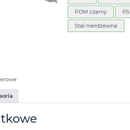
POM czarny
PS
Stal nierdzewna
serowe
soria
atkowe