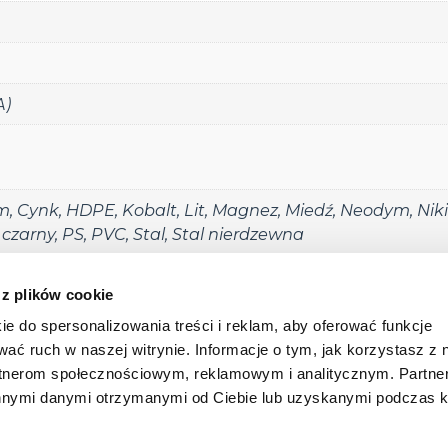
A)
m
,
Cynk
,
HDPE
,
Kobalt
,
Lit
,
Magnez
,
Miedź
,
Neodym
,
Niki
czarny
,
PS
,
PVC
,
Stal
,
Stal nierdzewna
owanie
,
Odbarwianie farby
,
Odbarwianie tworzyw sztu
 z plików cookie
akowanie kodów
,
Znakowanie tekstów
ie do spersonalizowania treści i reklam, aby oferować funkcje
wać ruch w naszej witrynie. Informacje o tym, jak korzystasz z 
rtnerom społecznościowym, reklamowym i analitycznym. Partn
 o. o. Sp. k.
innymi danymi otrzymanymi od Ciebie lub uzyskanymi podczas k
O nas
Baza
 10B
cław
Baza_w