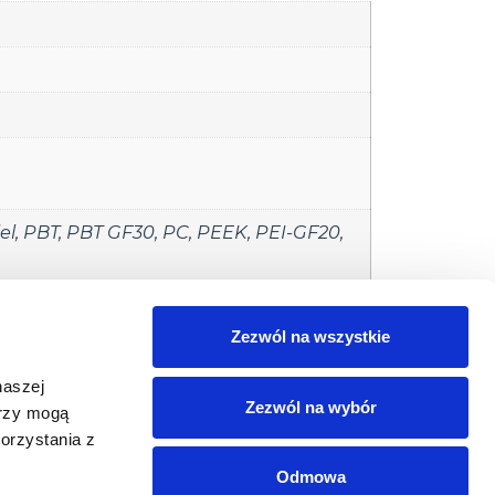
el
,
PBT
,
PBT GF30
,
PC
,
PEEK
,
PEI-GF20
,
cznych
,
Znakowanie części Automotive
,
Zezwól na wszystkie
naszej
Zezwól na wybór
erzy mogą
orzystania z
 wiedzy
Produkty
Do pobrania
Usługi
Odmowa
iedzy
Produkty Datalogic
Polityka prywatności