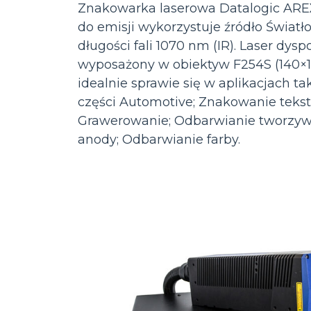
Znakowarka laserowa Datalogic ARE
do emisji wykorzystuje źródło Świa
długości fali 1070 nm (IR). Laser dys
wyposażony w obiektyw F254S (140
idealnie sprawie się w aplikacjach t
części Automotive; Znakowanie tekstó
Grawerowanie; Odbarwianie tworzyw 
anody; Odbarwianie farby.