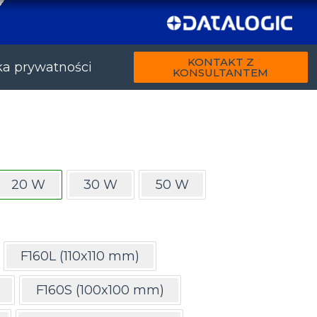
KONTAKT Z
ka prywatności
KONSULTANTEM
20 W
30 W
50 W
F160L (110x110 mm)
F160S (100x100 mm)