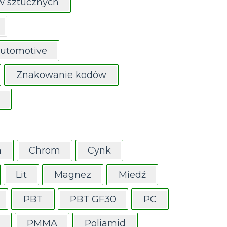
w sztucznych
Automotive
Znakowanie kodów
m
Chrom
Cynk
Lit
Magnez
Miedź
PBT
PBT GF30
PC
PMMA
Poliamid