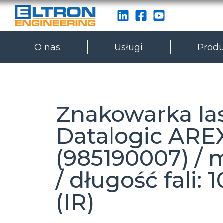
O nas
Usługi
Produ
Znakowarka la
Datalogic ARE
(985190007) /
/ długość fali:
(IR)