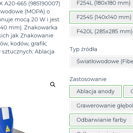
F254L (180x180 mm)
X A20-665 (985190007)
tłowodowe (MOPA) o
F254S (140x140 mm)
ponuje mocą 20 W i jest
×140 mm). Znakowarka
F420L (285x285 mm)
akich jak Znakowanie
w, kodów, grafik;
Typ źródła
sztucznych; Ablacja
Światłowodowe (Fibe
Zastosowanie
Ablacja anody
Grawerowanie głębo
Odbarwianie farby