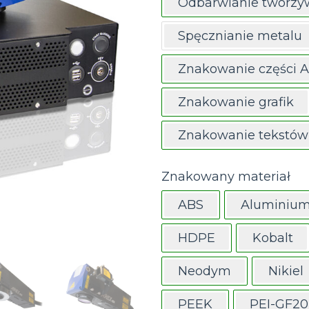
Odbarwianie tworzy
Spęcznianie metalu
Znakowanie części 
Znakowanie grafik
Znakowanie tekstów
Znakowany materiał
ABS
Aluminiu
HDPE
Kobalt
Neodym
Nikiel
PEEK
PEI-GF20