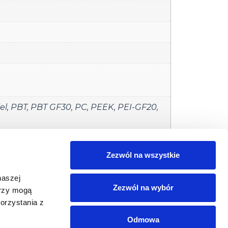
el
,
PBT
,
PBT GF30
,
PC
,
PEEK
,
PEI-GF20
,
cznych
,
Znakowanie części Automotive
,
Zezwól na wszystkie
naszej
Zezwól na wybór
erzy mogą
orzystania z
 wiedzy
Produkty
Do pobrania
Usługi
Odmowa
iedzy
Produkty Datalogic
Polityka prywatności