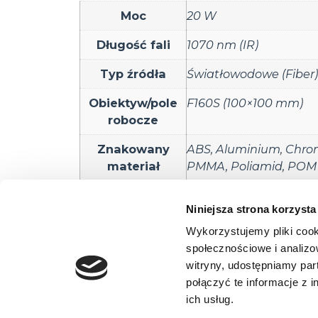
Moc
20 W
Długość fali
1070 nm (IR)
Typ źródła
Światłowodowe (Fiber)
Obiektyw/pole
F160S (100×100 mm)
robocze
Znakowany
ABS
,
Aluminium
,
Chro
materiał
PMMA
,
Poliamid
,
POM 
Zastosowanie
Ablacja anody
,
Grawer
Niniejsza strona korzysta
Znakowanie grafik
,
Zn
Wykorzystujemy pliki cook
społecznościowe i analizo
witryny, udostępniamy pa
ELTRON Sp. z
połączyć te informacje z 
ul. Brodzka
ich usług.
54-103 Wro