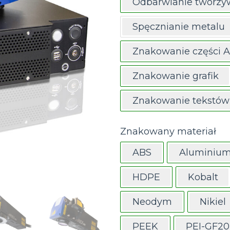
Odbarwianie tworzy
Spęcznianie metalu
Znakowanie części 
Znakowanie grafik
Znakowanie tekstów
Znakowany materiał
ABS
Aluminiu
HDPE
Kobalt
Neodym
Nikiel
PEEK
PEI-GF20