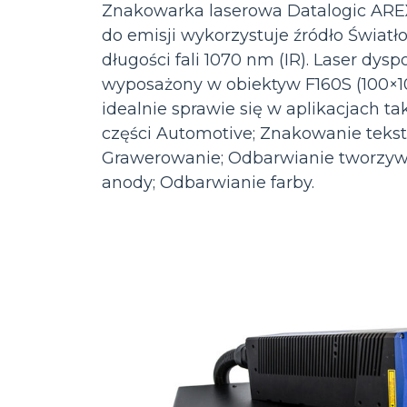
Znakowarka laserowa Datalogic AREX
do emisji wykorzystuje źródło Światł
długości fali 1070 nm (IR). Laser dys
wyposażony w obiektyw F160S (100×
idealnie sprawie się w aplikacjach t
części Automotive; Znakowanie tekstó
Grawerowanie; Odbarwianie tworzyw 
anody; Odbarwianie farby.