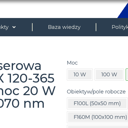
kty
Baza wiedzy
Polity
serowa
Moc
 120-365
10 W
100 W
 moc 20 W
Obiektyw/pole robocze
 1070 nm
F100L (50x50 mm)
F160M (100x100 mm)