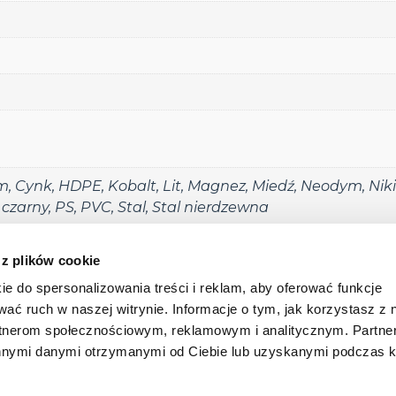
m
,
Cynk
,
HDPE
,
Kobalt
,
Lit
,
Magnez
,
Miedź
,
Neodym
,
Niki
czarny
,
PS
,
PVC
,
Stal
,
Stal nierdzewna
owanie
,
Odbarwianie farby
,
Odbarwianie tworzyw sztu
 z plików cookie
akowanie kodów
,
Znakowanie tekstów
ie do spersonalizowania treści i reklam, aby oferować funkcje
wać ruch w naszej witrynie. Informacje o tym, jak korzystasz z 
rtnerom społecznościowym, reklamowym i analitycznym. Partn
 o. o. Sp. k.
innymi danymi otrzymanymi od Ciebie lub uzyskanymi podczas k
O nas
Baza
 10B
cław
Baza_w