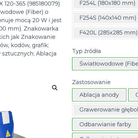
F254L (180x180 mm)
 120-365 (985180079)
owodowe (Fiber) o
F254S (140x140 mm)
ponuje mocą 20 W i jest
100 mm). Znakowarka
F420L (285x285 mm)
akich jak Znakowanie
w, kodów, grafik;
Typ źródła
sztucznych; Ablacja
Światłowodowe (Fibe
Zastosowanie
Ablacja anody
Grawerowanie głębo
Odbarwianie farby