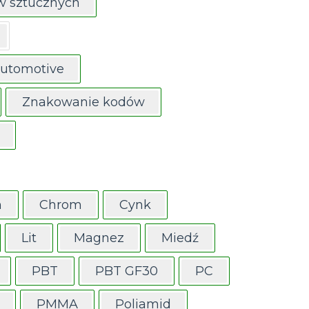
w sztucznych
Automotive
Znakowanie kodów
m
Chrom
Cynk
Lit
Magnez
Miedź
PBT
PBT GF30
PC
PMMA
Poliamid