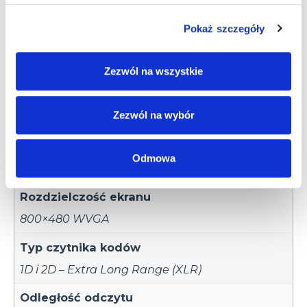
4 GB
Pokaż szczegóły
Pamięć Flash
64 GB
Zezwól na wszystkie
Karta pamięci
Zezwól na wybór
SDXC do 256 GB
Przekątna ekranu
Odmowa
4.3”
Rozdzielczość ekranu
800×480 WVGA
Typ czytnika kodów
1D i 2D – Extra Long Range (XLR)
Odległość odczytu