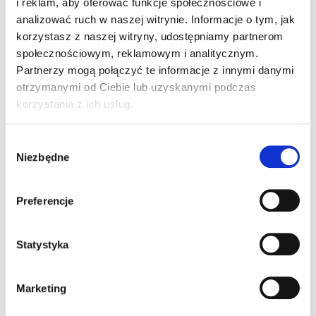
i reklam, aby oferować funkcje społecznościowe i
47 klawiszy (alfanumeryczna)
analizować ruch w naszej witrynie. Informacje o tym, jak
korzystasz z naszej witryny, udostępniamy partnerom
społecznościowym, reklamowym i analitycznym.
Partnerzy mogą połączyć te informacje z innymi danymi
otrzymanymi od Ciebie lub uzyskanymi podczas
Informacje dodatkowe
Akcesoria
korzystania z ich usług.
Załączniki
Wybór
Niezbędne
zgody
Informacje
Preferencje
dodatkowe
Statystyka
System operacyjny
Android 10 (z GMS)
Marketing
Pamięć RAM