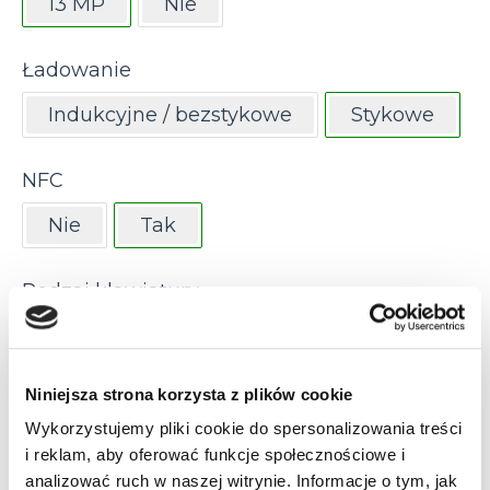
13 MP
Nie
Ładowanie
Indukcyjne / bezstykowe
Stykowe
NFC
Nie
Tak
Rodzaj klawiatury
28 klawiszy, numeryczna
38 klawiszy (funkcyjna)
Niniejsza strona korzysta z plików cookie
Wykorzystujemy pliki cookie do spersonalizowania treści
47 klawiszy (alfanumeryczna)
i reklam, aby oferować funkcje społecznościowe i
analizować ruch w naszej witrynie. Informacje o tym, jak