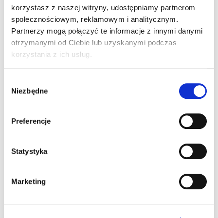
korzystasz z naszej witryny, udostępniamy partnerom
społecznościowym, reklamowym i analitycznym.
Informacje dodatkowe
Akcesoria
Partnerzy mogą połączyć te informacje z innymi danymi
otrzymanymi od Ciebie lub uzyskanymi podczas
Załączniki
korzystania z ich usług.
Wybór
Informacje
Niezbędne
zgody
dodatkowe
Preferencje
System operacyjny
Statystyka
Android 10 (z GMS)
Pamięć RAM
Marketing
3 GB
Pamięć Flash