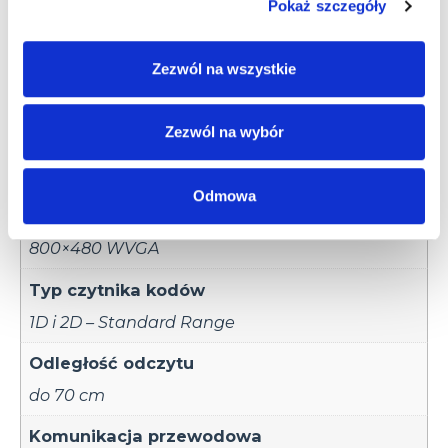
Pokaż szczegóły
32 GB
Karta pamięci
Zezwól na wszystkie
SDXC do 256 GB
Zezwól na wybór
Przekątna ekranu
4.3”
Odmowa
Rozdzielczość ekranu
800×480 WVGA
Typ czytnika kodów
1D i 2D – Standard Range
Odległość odczytu
do 70 cm
Komunikacja przewodowa