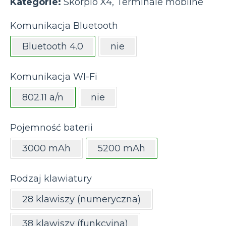
Kategorie:
Skorpio X4
,
Terminale mobilne
Komunikacja Bluetooth
Bluetooth 4.0
nie
Komunikacja WI-Fi
802.11 a/n
nie
Pojemność baterii
3000 mAh
5200 mAh
Rodzaj klawiatury
28 klawiszy (numeryczna)
38 klawiszy (funkcyjna)