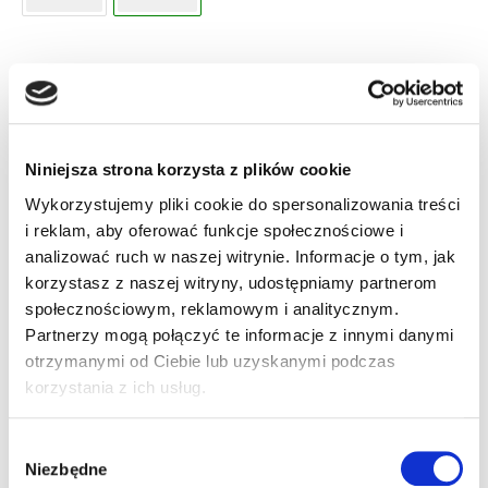
Informacje dodatkowe
Akcesoria
Załączniki
Niniejsza strona korzysta z plików cookie
Wykorzystujemy pliki cookie do spersonalizowania treści
i reklam, aby oferować funkcje społecznościowe i
Informacje
analizować ruch w naszej witrynie. Informacje o tym, jak
korzystasz z naszej witryny, udostępniamy partnerom
dodatkowe
społecznościowym, reklamowym i analitycznym.
Partnerzy mogą połączyć te informacje z innymi danymi
otrzymanymi od Ciebie lub uzyskanymi podczas
System operacyjny
korzystania z ich usług.
Android 4.4
Pamięć RAM
Wybór
Niezbędne
zgody
1 GB