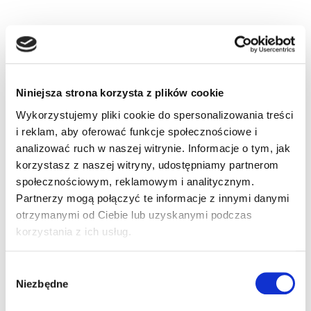
Informacje dodatkowe
Akcesoria
Załączniki
Niniejsza strona korzysta z plików cookie
Wykorzystujemy pliki cookie do spersonalizowania treści
Informacje
i reklam, aby oferować funkcje społecznościowe i
analizować ruch w naszej witrynie. Informacje o tym, jak
dodatkowe
korzystasz z naszej witryny, udostępniamy partnerom
społecznościowym, reklamowym i analitycznym.
Partnerzy mogą połączyć te informacje z innymi danymi
System operacyjny
otrzymanymi od Ciebie lub uzyskanymi podczas
Android 4.4
korzystania z ich usług.
Pamięć RAM
Wybór
1 GB
Niezbędne
zgody
Pamięć Flash