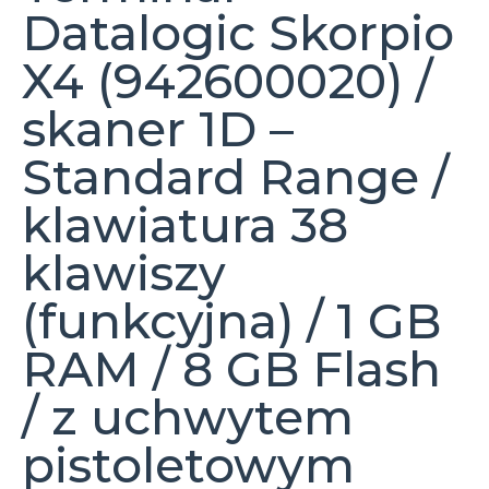
Datalogic Skorpio
X4 (942600020) /
skaner 1D –
Standard Range /
klawiatura 38
klawiszy
(funkcyjna) / 1 GB
RAM / 8 GB Flash
/ z uchwytem
pistoletowym