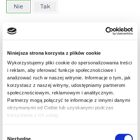
Nie
Tak
Informacje dodatkowe
Akcesoria
Niniejsza strona korzysta z plików cookie
Załączniki
Wykorzystujemy pliki cookie do spersonalizowania treści
i reklam, aby oferować funkcje społecznościowe i
Informacje
analizować ruch w naszej witrynie. Informacje o tym, jak
korzystasz z naszej witryny, udostępniamy partnerom
dodatkowe
społecznościowym, reklamowym i analitycznym.
Partnerzy mogą połączyć te informacje z innymi danymi
otrzymanymi od Ciebie lub uzyskanymi podczas
System operacyjny
korzystania z ich usług.
Windows Embedded Compact 7
Wybór
Pamięć RAM
Niezbędne
zgody