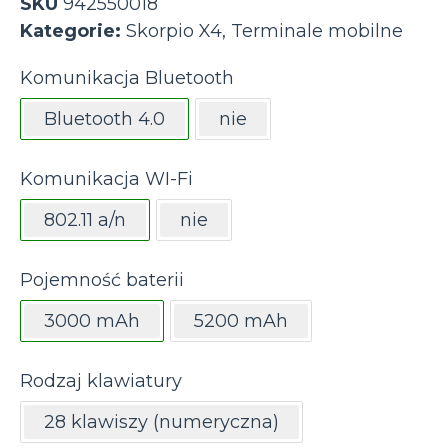
SKU
942550018
Kategorie:
Skorpio X4
,
Terminale mobilne
Komunikacja Bluetooth
Bluetooth 4.0
nie
Komunikacja WI-Fi
802.11 a/n
nie
Pojemność baterii
3000 mAh
5200 mAh
Rodzaj klawiatury
28 klawiszy (numeryczna)