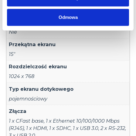
240 GB (SSD)
Odmowa
Karta pamięci
Nie
Przekątna ekranu
15"
Rozdzielczość ekranu
1024 x 768
Typ ekranu dotykowego
pojemnościowy
Złącza
1 x CFast base
,
1 x Ethernet 10/100/1000 Mbps
(RJ45)
,
1 x HDMI
,
1 x SDHC
,
1 x USB 3.0
,
2 x RS-232
,
3 x USB 2.0