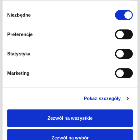
mobilne
Wybór
Niezbędne
zgody
Preferencje
Informacje dodatkowe
Akcesoria
Statystyka
Informacje
dodatkowe
Marketing
System operacyjny
Pokaż szczegóły
Windows 10 IoT
Pamięć RAM
Zezwól na wszystkie
4 GB
Zezwól na wybór
Pamięć Flash