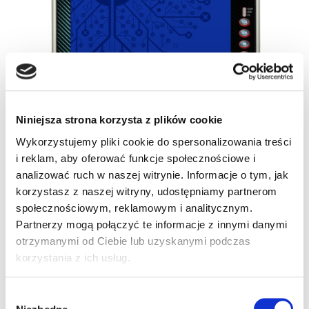
Niniejsza strona korzysta z plików cookie
Wykorzystujemy pliki cookie do spersonalizowania treści
i reklam, aby oferować funkcje społecznościowe i
analizować ruch w naszej witrynie. Informacje o tym, jak
korzystasz z naszej witryny, udostępniamy partnerom
społecznościowym, reklamowym i analitycznym.
Partnerzy mogą połączyć te informacje z innymi danymi
otrzymanymi od Ciebie lub uzyskanymi podczas
SKU
94R722255
korzystania z ich usług.
Kategorie:
Rhino II
,
Terminale mobilne
Wybór