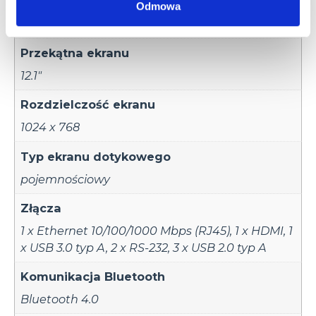
Karta pamięci
Odmowa
Tak
Przekątna ekranu
12.1"
Rozdzielczość ekranu
1024 x 768
Typ ekranu dotykowego
pojemnościowy
Złącza
1 x Ethernet 10/100/1000 Mbps (RJ45)
,
1 x HDMI
,
1
x USB 3.0 typ A
,
2 x RS-232
,
3 x USB 2.0 typ A
Komunikacja Bluetooth
Bluetooth 4.0