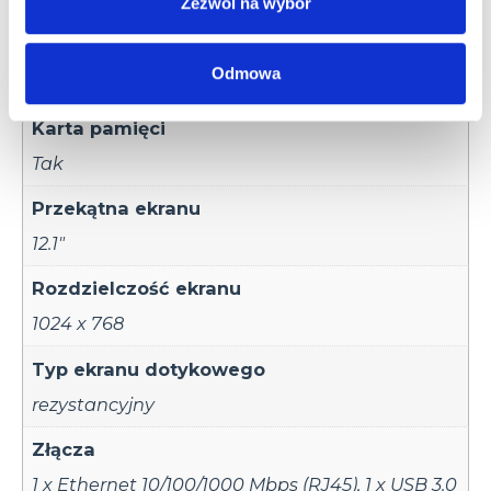
4 GB
Zezwól na wybór
Pamięć Flash
Odmowa
32GB (CFAST/SDHC)
Karta pamięci
Tak
Przekątna ekranu
12.1"
Rozdzielczość ekranu
1024 x 768
Typ ekranu dotykowego
rezystancyjny
Złącza
1 x Ethernet 10/100/1000 Mbps (RJ45)
,
1 x USB 3.0