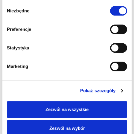
Kategorie:
Rhino II
,
Terminale mobilne
Wybór
Niezbędne
zgody
Preferencje
Informacje dodatkowe
Akcesoria
Statystyka
Informacje
Marketing
dodatkowe
System operacyjny
Pokaż szczegóły
Windows 10 IoT
Zezwól na wszystkie
Pamięć RAM
4 GB
Zezwól na wybór
Pamięć Flash