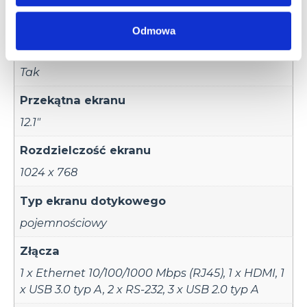
32GB (CFAST/SDHC)
Odmowa
Karta pamięci
Tak
Przekątna ekranu
12.1"
Rozdzielczość ekranu
1024 x 768
Typ ekranu dotykowego
pojemnościowy
Złącza
1 x Ethernet 10/100/1000 Mbps (RJ45)
,
1 x HDMI
,
1
x USB 3.0 typ A
,
2 x RS-232
,
3 x USB 2.0 typ A