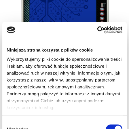
Niniejsza strona korzysta z plików cookie
Wykorzystujemy pliki cookie do spersonalizowania treści
i reklam, aby oferować funkcje społecznościowe i
analizować ruch w naszej witrynie. Informacje o tym, jak
korzystasz z naszej witryny, udostępniamy partnerom
społecznościowym, reklamowym i analitycznym.
Partnerzy mogą połączyć te informacje z innymi danymi
otrzymanymi od Ciebie lub uzyskanymi podczas
SKU
94R515745
korzystania z ich usług.
Kategorie:
Rhino II
,
Terminale mobilne
Wybór