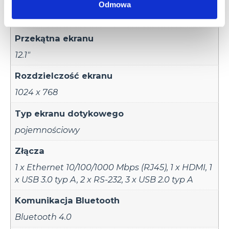
Karta pamięci
Odmowa
Tak
Przekątna ekranu
12.1"
Rozdzielczość ekranu
1024 x 768
Typ ekranu dotykowego
pojemnościowy
Złącza
1 x Ethernet 10/100/1000 Mbps (RJ45)
,
1 x HDMI
,
1
x USB 3.0 typ A
,
2 x RS-232
,
3 x USB 2.0 typ A
Komunikacja Bluetooth
Bluetooth 4.0