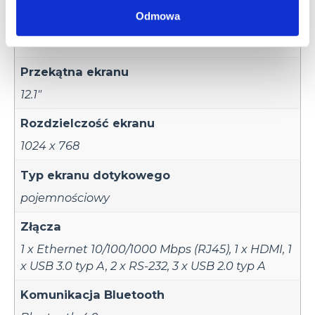
Odmowa
Karta pamięci
Tak
Przekątna ekranu
12.1"
Rozdzielczość ekranu
1024 x 768
Typ ekranu dotykowego
pojemnościowy
Złącza
1 x Ethernet 10/100/1000 Mbps (RJ45)
,
1 x HDMI
,
1
x USB 3.0 typ A
,
2 x RS-232
,
3 x USB 2.0 typ A
Komunikacja Bluetooth