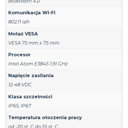
Bluetooth 4.0
Komunikacja WI-Fi
802.11 a/n
Motaż VESA
VESA 75 mm x 75 mm
Procesor
Intel Atom E3845 1.91 GHz
Napięcie zasilania
12-48 VDC
Klasa szczelności
IP65
,
IP67
Temperatura otoczenia pracy
od -20 st. C do 55 st. C