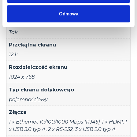
32GB (CFAST/SDHC)
Odmowa
Karta pamięci
Tak
Przekątna ekranu
12.1"
Rozdzielczość ekranu
1024 x 768
Typ ekranu dotykowego
pojemnościowy
Złącza
1 x Ethernet 10/100/1000 Mbps (RJ45)
,
1 x HDMI
,
1
x USB 3.0 typ A
,
2 x RS-232
,
3 x USB 2.0 typ A