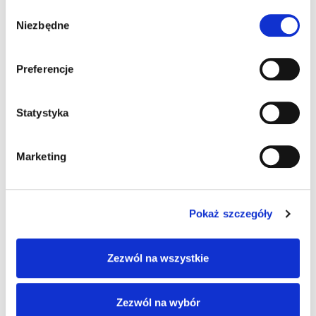
Kategorie:
Rhino II
,
Terminale mobilne
Wybór
Niezbędne
zgody
Preferencje
Informacje dodatkowe
Akcesoria
Statystyka
Informacje
Marketing
dodatkowe
System operacyjny
Pokaż szczegóły
Windows 10 IoT
Zezwól na wszystkie
Pamięć RAM
4 GB
Zezwól na wybór
Pamięć Flash