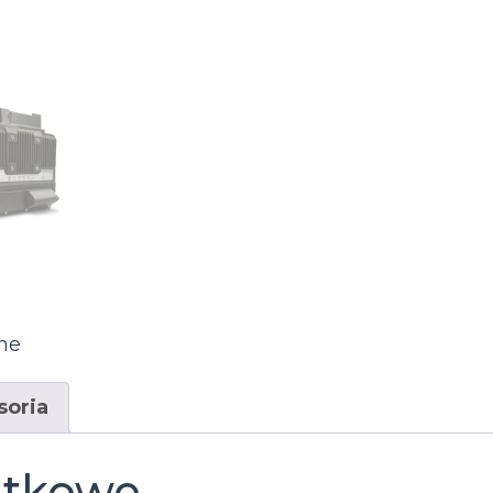
ne
soria
atkowe