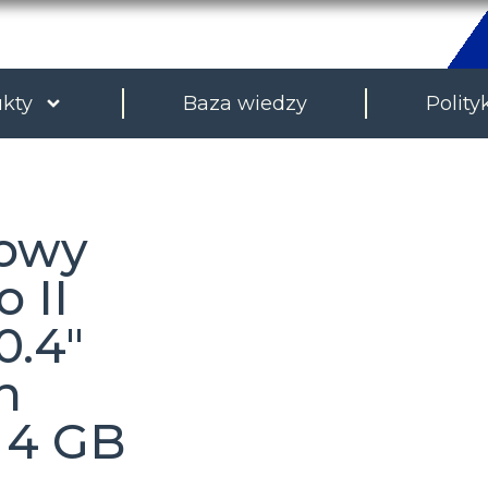
kty
Baza wiedzy
Polity
kowy
 II
0.4″
n
/ 4 GB