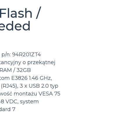
lash /
eded
 p/n: 94R201ZT4
ancyjny o przekątnej
B RAM / 32GB
Atom E3826 1.46 GHz,
(RJ45), 3 x USB 2.0 typ
żliwość montażu VESA 75
48 VDC, system
dard 7