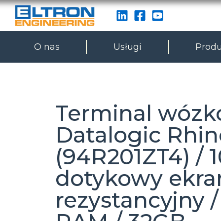
O nas
Usługi
Produ
Terminal wóz
Datalogic Rhino
(94R201ZT4) / 1
dotykowy ekra
rezystancyjny 