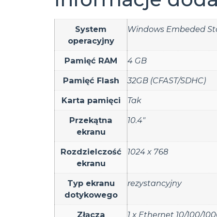
System
Windows Embeded St
operacyjny
Pamięć RAM
4 GB
Pamięć Flash
32GB (CFAST/SDHC)
Karta pamięci
Tak
Przekątna
10.4"
ekranu
Rozdzielczość
1024 x 768
ekranu
Typ ekranu
rezystancyjny
dotykowego
Złącza
1 x Ethernet 10/100/10