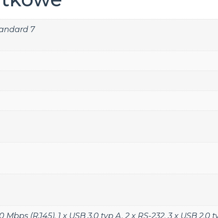
andard 7
00 Mbps (RJ45)
,
1 x USB 3.0 typ A
,
2 x RS-232
,
3 x USB 2.0 t