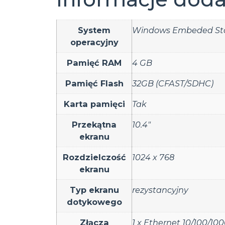
System
Windows Embeded St
operacyjny
Pamięć RAM
4 GB
Pamięć Flash
32GB (CFAST/SDHC)
Karta pamięci
Tak
Przekątna
10.4"
ekranu
Rozdzielczość
1024 x 768
ekranu
Typ ekranu
rezystancyjny
dotykowego
Złącza
1 x Ethernet 10/100/10