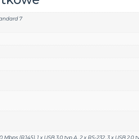
andard 7
00 Mbps (RJ45)
,
1 x USB 3.0 typ A
,
2 x RS-232
,
3 x USB 2.0 t