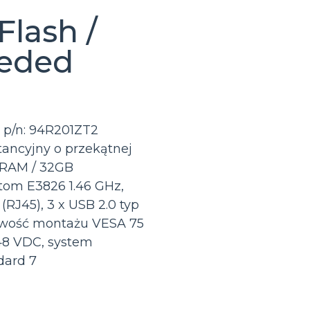
lash /
eded
 p/n: 94R201ZT2
ancyjny o przekątnej
B RAM / 32GB
Atom E3826 1.46 GHz,
(RJ45), 3 x USB 2.0 typ
żliwość montażu VESA 75
48 VDC, system
dard 7