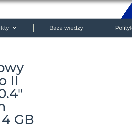
kty
Baza wiedzy
Polity
kowy
 II
0.4″
n
/ 4 GB