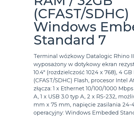
RAM / 32GB
(CFAST/SDHC) F
Windows Emb
Standard 7
Terminal wózkowy Datalogic Rhino II
wyposażony w dotykowy ekran rezyst
10.4″ (rozdzielczość 1024 x 768), 4 G
(CFAST/SDHC) Flash, procesor Intel 
złącza: 1 x Ethernet 10/100/1000 Mbps 
A, 1 x USB 3.0 typ A, 2 x RS-232, mo
mm x 75 mm, napięcie zasilania 24-
operacyjny: Windows Embeded Stan