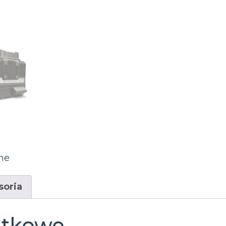
ne
soria
atkowe