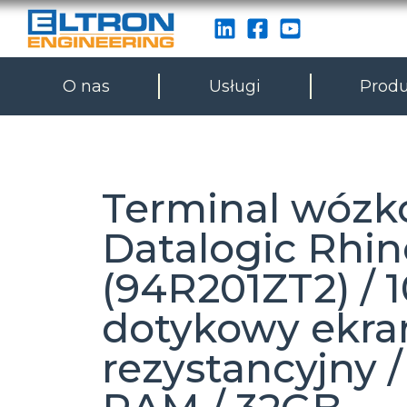
O nas
Usługi
Produ
Terminal wóz
Datalogic Rhino
(94R201ZT2) / 1
dotykowy ekra
rezystancyjny 