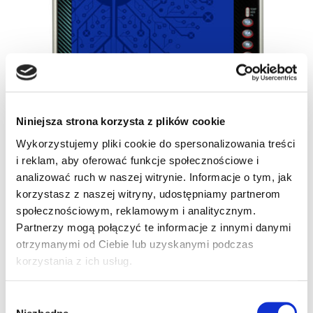
Niniejsza strona korzysta z plików cookie
Wykorzystujemy pliki cookie do spersonalizowania treści
i reklam, aby oferować funkcje społecznościowe i
analizować ruch w naszej witrynie. Informacje o tym, jak
korzystasz z naszej witryny, udostępniamy partnerom
społecznościowym, reklamowym i analitycznym.
Partnerzy mogą połączyć te informacje z innymi danymi
otrzymanymi od Ciebie lub uzyskanymi podczas
SKU
94R125237
korzystania z ich usług.
Kategorie:
Rhino II
,
Terminale mobilne
Wybór