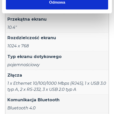
Karta pamięci
Odmowa
Tak
Przekątna ekranu
10.4"
Rozdzielczość ekranu
1024 x 768
Typ ekranu dotykowego
pojemnościowy
Złącza
1 x Ethernet 10/100/1000 Mbps (RJ45)
,
1 x USB 3.0
typ A
,
2 x RS-232
,
3 x USB 2.0 typ A
Komunikacja Bluetooth
Bluetooth 4.0