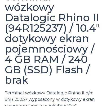
wózkowy
Datalogic Rhino II
(94R125237) / 10.4″
dotykowy ekran
pojemnościowy /
4 GB RAM / 240
GB (SSD) Flash /
brak
Terminal wózkowy Datalogic Rhino II p/n:
94R125237 wyposażony w dotykowy ekran
pojemnościowy o przekątnej 10.4″