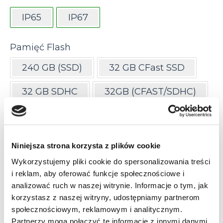
IP65
IP67
Pamięć Flash
240 GB (SSD)
32 GB CFast SSD
32 GB SDHC
32GB (CFAST/SDHC)
64 GB (CFAST)
8 GB eMMc
Pamięć RAM
Niniejsza strona korzysta z plików cookie
Wykorzystujemy pliki cookie do spersonalizowania treści
1 GB
16 GB
2 GB
4 GB
i reklam, aby oferować funkcje społecznościowe i
analizować ruch w naszej witrynie. Informacje o tym, jak
8 GB
korzystasz z naszej witryny, udostępniamy partnerom
społecznościowym, reklamowym i analitycznym.
Procesor
Partnerzy mogą połączyć te informacje z innymi danymi