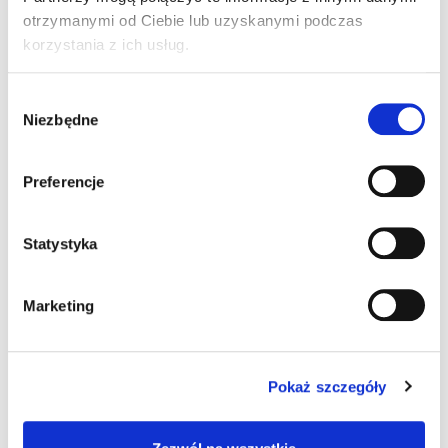
otrzymanymi od Ciebie lub uzyskanymi podczas
AMD G-T40E 1.0 GHz
korzystania z ich usług.
Intel Atom E3826 1.46 GHz
Wybór
Niezbędne
zgody
Intel Atom E3845 1.91 GHz
Intel Core i5
Preferencje
NXP ARM Quad Core 1 GHz
Statystyka
System operacyjny
Marketing
Android 7.1
brak
Windows 10 IoT
Windows 7 Pro
Pokaż szczegóły
Windows Embeded Standard 7