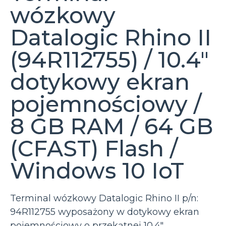
wózkowy
Datalogic Rhino II
(94R112755) / 10.4″
dotykowy ekran
pojemnościowy /
8 GB RAM / 64 GB
(CFAST) Flash /
Windows 10 IoT
Terminal wózkowy Datalogic Rhino II p/n:
94R112755 wyposażony w dotykowy ekran
pojemnościowy o przekątnej 10.4″