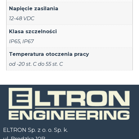
Napięcie zasilania
12-48 VDC
Klasa szczelności
IP65
,
IP67
Temperatura otoczenia pracy
od -20 st. C do 55 st. C
ELTRON Sp. z o. o. Sp. k.
ul. Brodzka 10B