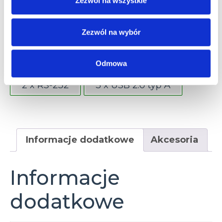
Zezwól na wszystkie
Złącza
Zezwól na wybór
1 x Ethernet 10/100/1000 Mbps (RJ45)
1 x HDMI
1 x USB 3.0 typ A
Odmowa
2 x RS-232
3 x USB 2.0 typ A
Informacje dodatkowe
Akcesoria
Informacje
dodatkowe