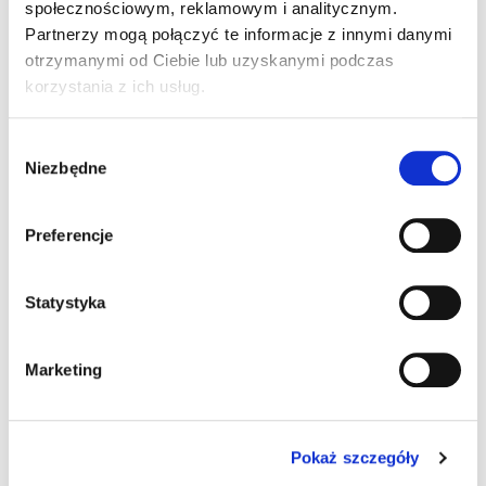
8 GB
społecznościowym, reklamowym i analitycznym.
Partnerzy mogą połączyć te informacje z innymi danymi
otrzymanymi od Ciebie lub uzyskanymi podczas
Procesor
korzystania z ich usług.
AMD G-T40E 1.0 GHz
Wybór
Intel Atom E3826 1.46 GHz
Niezbędne
zgody
Intel Atom E3845 1.91 GHz
Preferencje
Intel Core i5
Statystyka
NXP ARM Quad Core 1 GHz
Marketing
System operacyjny
Android 7.1
brak
Pokaż szczegóły
Windows 10 IoT
Windows 7 Pro