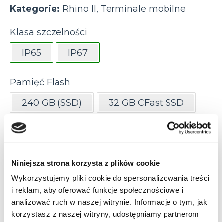
Kategorie:
Rhino II
,
Terminale mobilne
Klasa szczelności
IP65
IP67
Pamięć Flash
240 GB (SSD)
32 GB CFast SSD
32 GB SDHC
32GB (CFAST/SDHC)
64 GB (CFAST)
8 GB eMMc
Niniejsza strona korzysta z plików cookie
Wykorzystujemy pliki cookie do spersonalizowania treści
Pamięć RAM
i reklam, aby oferować funkcje społecznościowe i
1 GB
16 GB
2 GB
4 GB
analizować ruch w naszej witrynie. Informacje o tym, jak
korzystasz z naszej witryny, udostępniamy partnerom