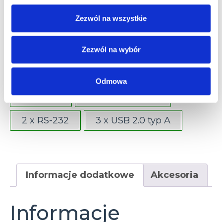
Zezwól na wszystkie
Windows Embeded Standard 7
Zezwól na wybór
Złącza
1 x Ethernet 10/100/1000 Mbps (RJ45)
Odmowa
1 x HDMI
1 x USB 3.0 typ A
2 x RS-232
3 x USB 2.0 typ A
Informacje dodatkowe
Akcesoria
Informacje