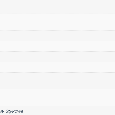
we
,
Stykowe