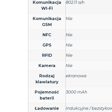
Komunikacja
802.11 a/n
WI-Fi
Komunikacja
Nie
GSM
NFC
Nie
GPS
Nie
RFID
Nie
Kamera
Nie
Rodzaj
ekranowa
klawiatury
Pojemność
3000 mAh
baterii
Ładowanie
Indukcyjne / bezstyko