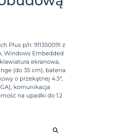
 z obudową
h Plus p/n: 911350091 z
go, Windows Embedded
klawiatura ekranowa,
nge (do 35 cm), bateria
owy o przekątnej 4.3″,
VGA), komunikacja
rność na upadki do 1.2