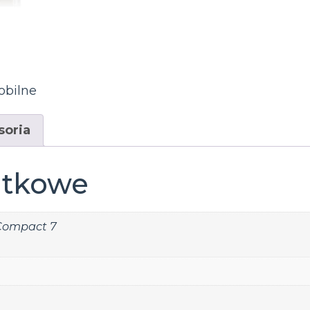
obilne
soria
atkowe
ompact 7