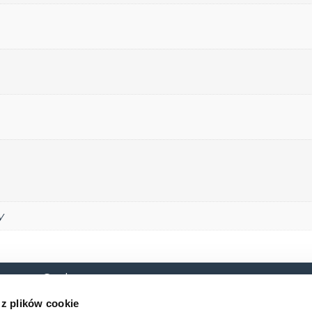
y
 o. o. Sp. k.
O nas
Baza
 10B
 z plików cookie