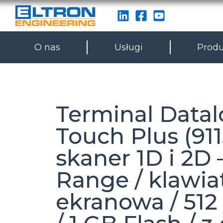
O nas
Usługi
Produ
Terminal Datal
Touch Plus (911
skaner 1D i 2D 
Range / klawia
ekranowa / 51