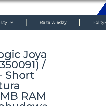
kty
Baza wiedzy
Polity
ogic Joya
350091) /
– Short
tura
2 MB RAM