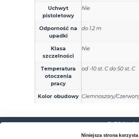
Uchwyt
Nie
pistoletowy
Odporność na
do 1.2 m
upadki
Klasa
Nie
szczelności
Temperatura
od -10 st. C do 50 st. C
otoczenia
pracy
Kolor obudowy
Ciemnoszary/Czerwon
ELTRON Sp. z
ul. Brodzka
Niniejsza strona korzysta