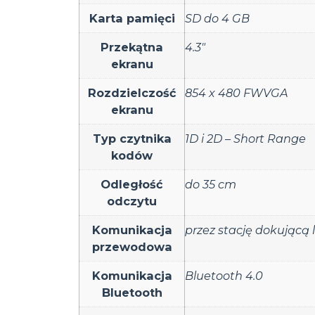
Karta pamięci
SD do 4 GB
Przekątna
4.3"
ekranu
Rozdzielczość
854 x 480 FWVGA
ekranu
Typ czytnika
1D i 2D – Short Range
kodów
Odległość
do 35 cm
odczytu
Komunikacja
przez stację dokującą
przewodowa
Komunikacja
Bluetooth 4.0
Bluetooth