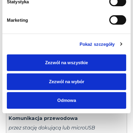
Statystyka
Karta pamięci
SD do 4 GB
Marketing
Przekątna ekranu
4.3"
Pokaż szczegóły
Rozdzielczość ekranu
854 x 480 FWVGA
Zezwól na wszystkie
Typ czytnika kodów
Zezwól na wybór
1D i 2D – Short Range
Odległość odczytu
Odmowa
do 35 cm
Komunikacja przewodowa
przez stację dokującą lub microUSB