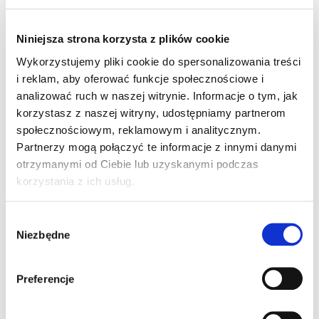
Niniejsza strona korzysta z plików cookie
Informacje dodatkowe
Akcesoria
Wykorzystujemy pliki cookie do spersonalizowania treści
i reklam, aby oferować funkcje społecznościowe i
analizować ruch w naszej witrynie. Informacje o tym, jak
Informacje
korzystasz z naszej witryny, udostępniamy partnerom
społecznościowym, reklamowym i analitycznym.
dodatkowe
Partnerzy mogą połączyć te informacje z innymi danymi
otrzymanymi od Ciebie lub uzyskanymi podczas
korzystania z ich usług.
System operacyjny
Windows Embedded Compact 7
Wybór
Niezbędne
Pamięć RAM
zgody
512 MB
Preferencje
Pamięć Flash
1 GB