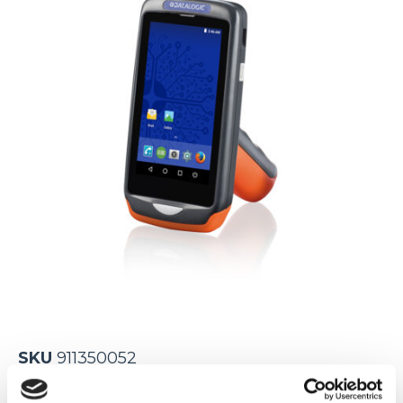
SKU
911350052
Kategorie:
Joya Touch
,
Terminale mobilne