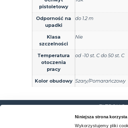
pistoletowy
Odporność na
do 1.2 m
upadki
Klasa
Nie
szczelności
Temperatura
od -10 st. C do 50 st. C
otoczenia
pracy
Kolor obudowy
Szary/Pomarańczowy
ELTRON Sp. z
ul. Brodzka
Niniejsza strona korzysta
54-103 Wro
Wykorzystujemy pliki cook