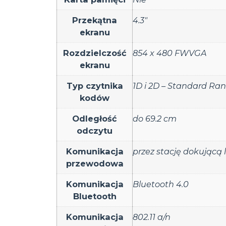
Przekątna
4.3"
ekranu
Rozdzielczość
854 x 480 FWVGA
ekranu
Typ czytnika
1D i 2D – Standard Ra
kodów
Odległość
do 69.2 cm
odczytu
Komunikacja
przez stację dokującą
przewodowa
Komunikacja
Bluetooth 4.0
Bluetooth
Komunikacja
802.11 a/n