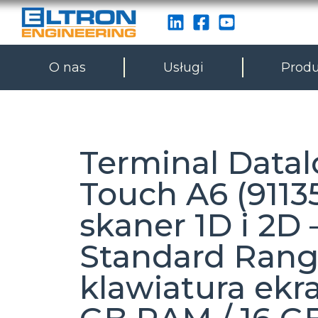
O nas
Usługi
Produ
Terminal Datal
Touch A6 (91135
skaner 1D i 2D 
Standard Rang
klawiatura ekr