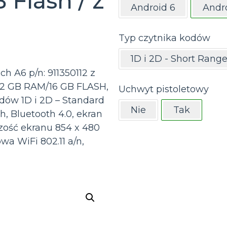
 Flash / z
Android 6
Andro
Typ czytnika kodów
1D i 2D - Short Rang
h A6 p/n: 911350112 z
 2 GB RAM/16 GB FLASH,
Uchwyt pistoletowy
dów 1D i 2D – Standard
Nie
Tak
, Bluetooth 4.0, ekran
czość ekranu 854 x 480
 WiFi 802.11 a/n,