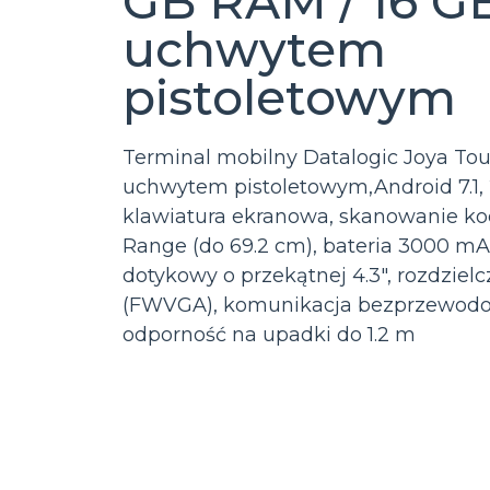
GB RAM / 16 GB
uchwytem
pistoletowym
Terminal mobilny Datalogic Joya Touc
uchwytem pistoletowym,Android 7.1,
klawiatura ekranowa, skanowanie ko
Range (do 69.2 cm), bateria 3000 mAh
dotykowy o przekątnej 4.3″, rozdziel
(FWVGA), komunikacja bezprzewodowa
odporność na upadki do 1.2 m