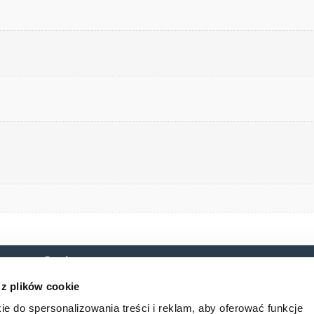
 o. o. Sp. k.
O nas
Baza
 10B
 z plików cookie
cław
Baza_w
ie do spersonalizowania treści i reklam, aby oferować funkcje