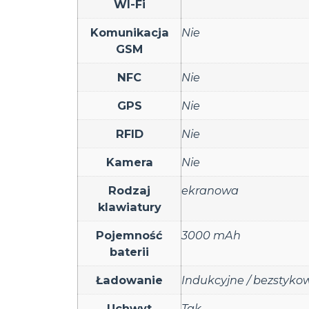
WI-Fi
Komunikacja
Nie
GSM
NFC
Nie
GPS
Nie
RFID
Nie
Kamera
Nie
Rodzaj
ekranowa
klawiatury
Pojemność
3000 mAh
baterii
Ładowanie
Indukcyjne / bezstyko
Uchwyt
Tak