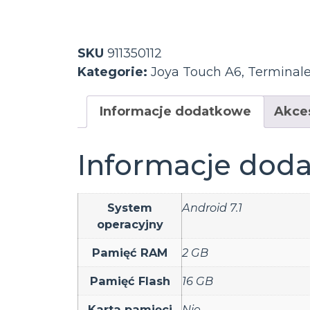
SKU
911350112
Kategorie:
Joya Touch A6
,
Terminal
Informacje dodatkowe
Akce
Informacje dod
System
Android 7.1
operacyjny
Pamięć RAM
2 GB
Pamięć Flash
16 GB
Karta pamięci
Nie