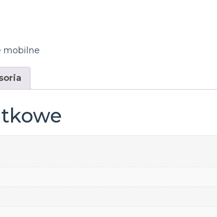
e mobilne
soria
atkowe