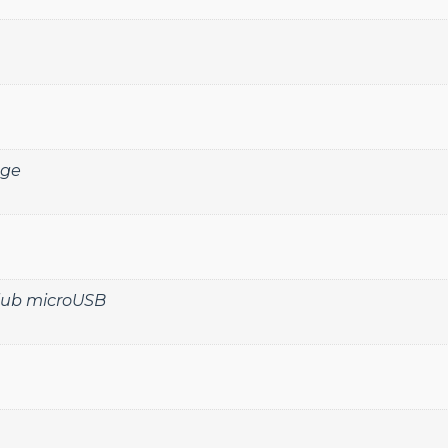
nge
 lub microUSB