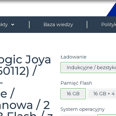
kty
Baza wiedzy
Polity
ogic Joya
Ładowanie
0112) /
Indukcyjne / bezsty
–
Pamięć Flash
e /
16 GB
16 GB + 4
anowa / 2
System operacyjny