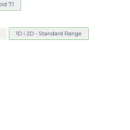
id 7.1
e
1D i 2D - Standard Range