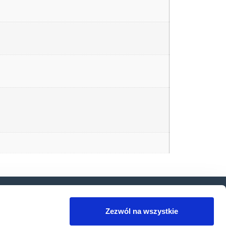
 wiedzy
Produkty
Do pobrania
Usługi
Zezwól na wszystkie
iedzy
Produkty Datalogic
Polityka prywatności