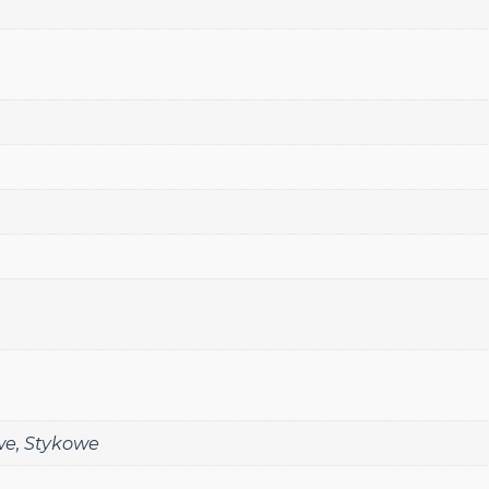
we
,
Stykowe