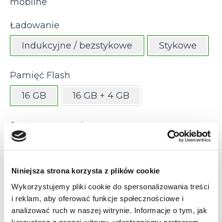
mobilne
Ładowanie
Indukcyjne / bezstykowe
Stykowe
Pamięć Flash
16 GB
16 GB + 4 GB
System operacyjny
Android 6
Android 7.1
Niniejsza strona korzysta z plików cookie
Typ czytnika kodów
Wykorzystujemy pliki cookie do spersonalizowania treści
1D i 2D - Short Range
i reklam, aby oferować funkcje społecznościowe i
analizować ruch w naszej witrynie. Informacje o tym, jak
1D i 2D - Standard Range