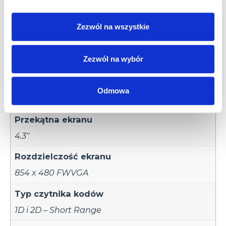
Pamięć RAM
2 GB
Zezwól na wszystkie
Pamięć Flash
Zezwól na wybór
16 GB
Karta pamięci
Odmowa
Nie
Przekątna ekranu
4.3"
Rozdzielczość ekranu
854 x 480 FWVGA
Typ czytnika kodów
1D i 2D – Short Range