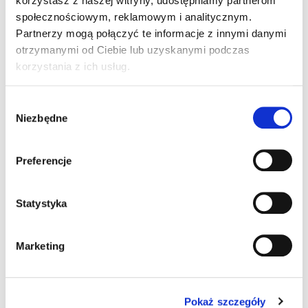
korzystasz z naszej witryny, udostępniamy partnerom
społecznościowym, reklamowym i analitycznym.
Partnerzy mogą połączyć te informacje z innymi danymi
Uchwyt pistoletowy
otrzymanymi od Ciebie lub uzyskanymi podczas
Nie
Tak
korzystania z ich usług.
Wybór
Niezbędne
zgody
Informacje dodatkowe
Akcesoria
Preferencje
Informacje
Statystyka
dodatkowe
Marketing
System operacyjny
Android 7.1
Pokaż szczegóły