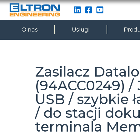
O nas
Usługi
Produ
Zasilacz Datalo
(94ACC0249) / 
USB / szybkie 
/ do stacji doku
terminala Mem