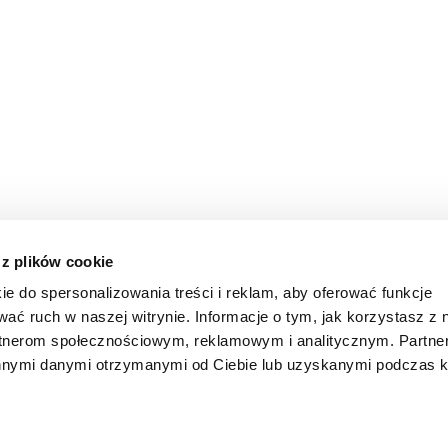
 z plików cookie
ilne
ie do spersonalizowania treści i reklam, aby oferować funkcje
wać ruch w naszej witrynie. Informacje o tym, jak korzystasz z 
rtnerom społecznościowym, reklamowym i analitycznym. Partn
 o. o. Sp. k.
O nas
Baza
innymi danymi otrzymanymi od Ciebie lub uzyskanymi podczas k
 10B
cław
Baza_w