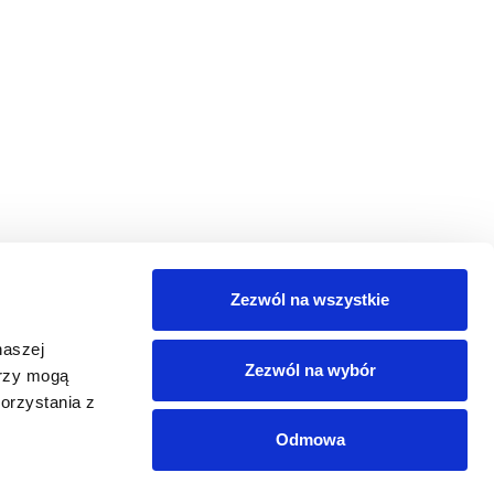
Zezwól na wszystkie
naszej
Zezwól na wybór
erzy mogą
 wiedzy
Produkty
Do pobrania
Usługi
orzystania z
Odmowa
iedzy
Produkty Datalogic
Polityka prywatności