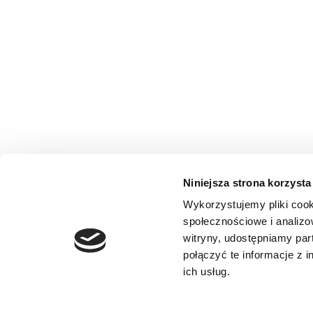
SKU
94ACC0249
Niniejsza strona korzysta
Kategorie:
Akcesoria
,
Terminale mob
Wykorzystujemy pliki cook
społecznościowe i analizo
witryny, udostępniamy pa
ELTRON Sp. z
połączyć te informacje z 
ul. Brodzka
ich usług.
54-103 Wro