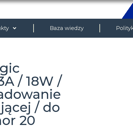
kty
Baza wiedzy
Polity
gic
3A / 18W /
ładowanie
jącej / do
or 20