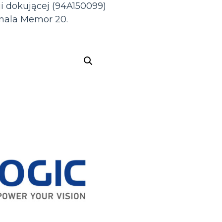
ji dokującej (94A150099)
nala Memor 20.