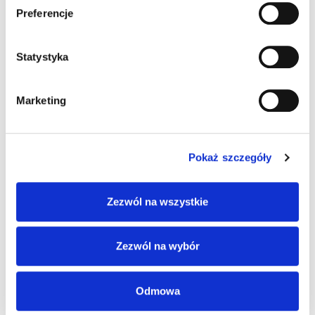
Preferencje
Statystyka
Marketing
Pokaż szczegóły
Zezwól na wszystkie
Zezwól na wybór
Odmowa
SKU
94ACC0197
Kategorie:
Akcesoria
,
Terminale mobilne