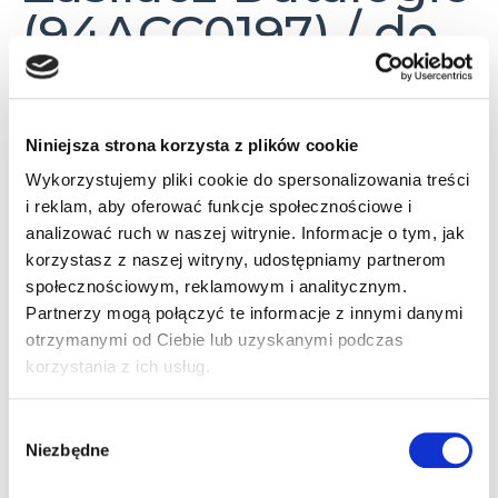
(94ACC0197) / do
stacji dokujących
terminali Memor
Niniejsza strona korzysta z plików cookie
20 / Memor K /
Wykorzystujemy pliki cookie do spersonalizowania treści
i reklam, aby oferować funkcje społecznościowe i
DM88
analizować ruch w naszej witrynie. Informacje o tym, jak
korzystasz z naszej witryny, udostępniamy partnerom
społecznościowym, reklamowym i analitycznym.
Zasilacz Datalogic do stacji dokujących
Partnerzy mogą połączyć te informacje z innymi danymi
terminali Memor 20, Memor K, DM88.
otrzymanymi od Ciebie lub uzyskanymi podczas
Osobno należy dokupić przewód zasilający
korzystania z ich usług.
(p/n: 95A051041).
Wybór
Niezbędne
zgody