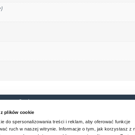
)
 o. o. Sp. k.
O nas
Baza
 10B
 z plików cookie
cław
Baza_w
ie do spersonalizowania treści i reklam, aby oferować funkcje
wać ruch w naszej witrynie. Informacje o tym, jak korzystasz z 