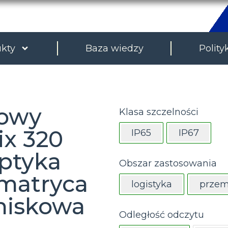
kty
Baza wiedzy
Polity
cowy
Klasa szczelności
ix 320
IP65
IP67
optyka
Obszar zastosowania
 matryca
logistyka
przem
gniskowa
Odległość odczytu