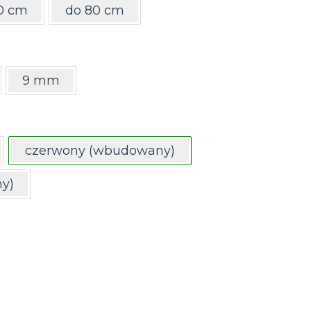
0 cm
do 80 cm
9 mm
czerwony (wbudowany)
y)