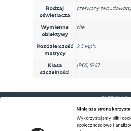
Rodzaj
czerwony (wbudowany
oświetlacza
Wymienne
Nie
obiektywy
Rozdzielczość
2.0 Mpix
matrycy
Klasa
IP65
,
IP67
szczelności
ELTRON Sp. z
ul. Brodzka
Niniejsza strona korzysta
54-103 Wro
Wykorzystujemy pliki cook
społecznościowe i analizo