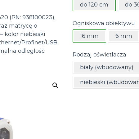
do 120 cm
do 3
20 (PN: 938100023),
Ogniskowa obiektywu
raz matrycę o
– kolor niebieski
16 mm
6 mm
hernet/Profinet/USB,
malna odległość
Rodzaj oświetlacza
biały (wbudowany)
niebieski (wbudowan