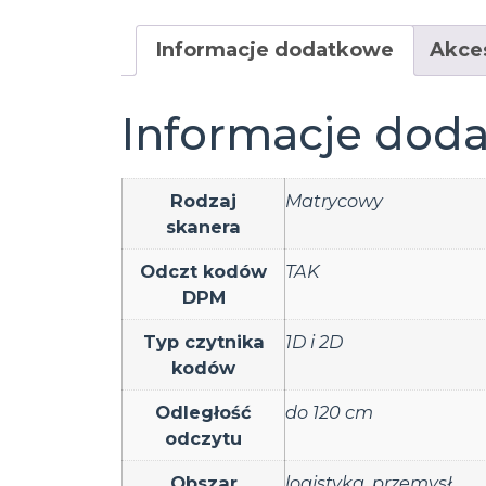
Informacje dodatkowe
Akce
Informacje dod
Rodzaj
Matrycowy
skanera
Odczt kodów
TAK
DPM
Typ czytnika
1D i 2D
kodów
Odległość
do 120 cm
odczytu
Obszar
logistyka
,
przemysł