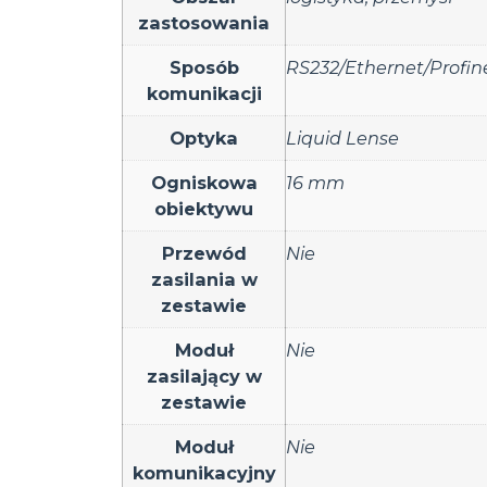
zastosowania
Sposób
RS232/Ethernet/Profin
komunikacji
Optyka
Liquid Lense
Ogniskowa
16 mm
obiektywu
Przewód
Nie
zasilania w
zestawie
Moduł
Nie
zasilający w
zestawie
Moduł
Nie
komunikacyjny