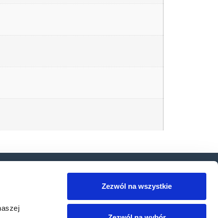
 wiedzy
Produkty
Do pobrania
Usługi
Zezwól na wszystkie
iedzy
Produkty Datalogic
Polityka prywatności
naszej
Zezwól na wybór