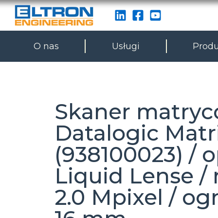
O nas
Usługi
Produ
Skaner matry
Datalogic Matr
(938100023) / 
Liquid Lense /
2.0 Mpixel / o