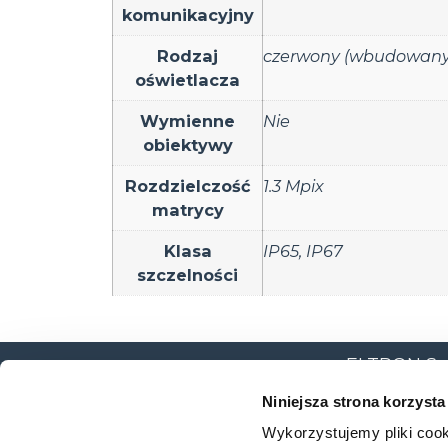
komunikacyjny
Rodzaj
czerwony (wbudowany
oświetlacza
Wymienne
Nie
obiektywy
Rozdzielczość
1.3 Mpix
matrycy
Klasa
IP65
,
IP67
szczelności
ELTRON Sp. z
ul. Brodzka
Niniejsza strona korzysta
54-103 Wro
Wykorzystujemy pliki cook