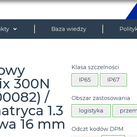
kty
Baza wiedzy
Polity
cowy
Klasa szczelności
ix 300N
IP65
IP67
0082) /
Obszar zastosowania
atryca 1.3
logistyka
przem
owa 16 mm
Odczt kodów DPM