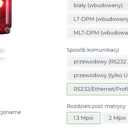
biały (wbudowany)
LT-DPM (wbudowany 
MLT-DPM (wbudowany
Sposób komunikacji
przewodowy (RS232 
przewodowy (tylko U
RS232/Ethernet/Prof
Rozdzielczość matrycy
cjonarne
1.3 Mpix
2 Mpix