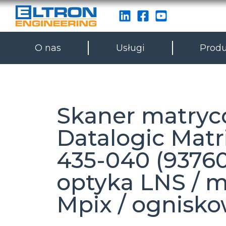
O nas
Usługi
Produ
Skaner matry
Datalogic Matr
435-040 (93760
optyka LNS / m
Mpix / ognisk