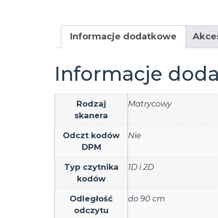
Informacje dodatkowe
Akce
Informacje dod
Rodzaj
Matrycowy
skanera
Odczt kodów
Nie
DPM
Typ czytnika
1D i 2D
kodów
Odległość
do 90 cm
odczytu