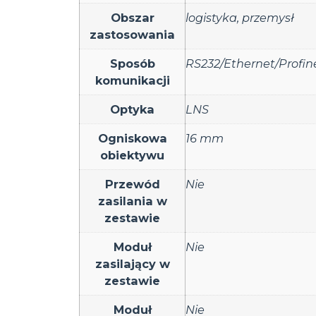
Obszar
logistyka
,
przemysł
zastosowania
Sposób
RS232/Ethernet/Profin
komunikacji
Optyka
LNS
Ogniskowa
16 mm
obiektywu
Przewód
Nie
zasilania w
zestawie
Moduł
Nie
zasilający w
zestawie
Moduł
Nie