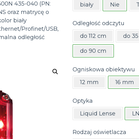
300N 435-040 (PN:
biały
Nie
S oraz matrycę o
kolor biały
Odległość odczytu
hernet/Profinet/USB,
do 112 cm
do 3
malna odległość
do 90 cm
Ogniskowa obiektywu
12 mm
16 mm
Optyka
Liquid Lense
L
Rodzaj oświetlacza