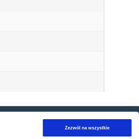
 wiedzy
Produkty
Do pobrania
Usługi
Zezwól na wszystkie
iedzy
Produkty Datalogic
Polityka prywatności