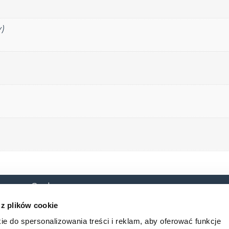
)
 o. o. Sp. k.
O nas
Baza
 10B
 z plików cookie
cław
Baza_w
ie do spersonalizowania treści i reklam, aby oferować funkcje