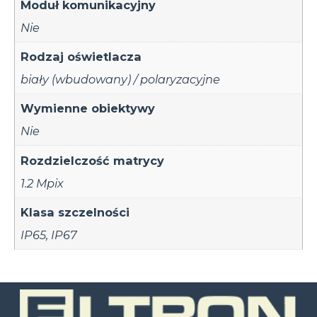
Moduł komunikacyjny
Nie
Rodzaj oświetlacza
biały (wbudowany) / polaryzacyjne
Wymienne obiektywy
Nie
Rozdzielczość matrycy
1.2 Mpix
Klasa szczelności
IP65
,
IP67