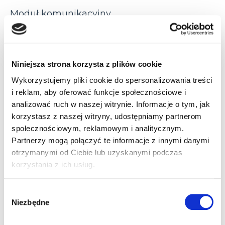
Moduł komunikacyjny
Nie
Tak
Obszar zastosowania
Niniejsza strona korzysta z plików cookie
Wykorzystujemy pliki cookie do spersonalizowania treści
logistyka
przemysł
i reklam, aby oferować funkcje społecznościowe i
analizować ruch w naszej witrynie. Informacje o tym, jak
Odległość odczytu
korzystasz z naszej witryny, udostępniamy partnerom
społecznościowym, reklamowym i analitycznym.
do 19 cm
do 22 cm
Partnerzy mogą połączyć te informacje z innymi danymi
otrzymanymi od Ciebie lub uzyskanymi podczas
Przewód zasilania w zestawie
korzystania z ich usług.
Nie
Tak
Wybór
Niezbędne
zgody
Rodzaj oświetlacza