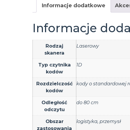
Informacje dodatkowe
Akce
Informacje dod
Rodzaj
Laserowy
skanera
Typ czytnika
1D
kodów
Rozdzielczość
kody o standardowej ro
kodów
Odległość
do 80 cm
odczytu
Obszar
logistyka
,
przemysł
zastosowania