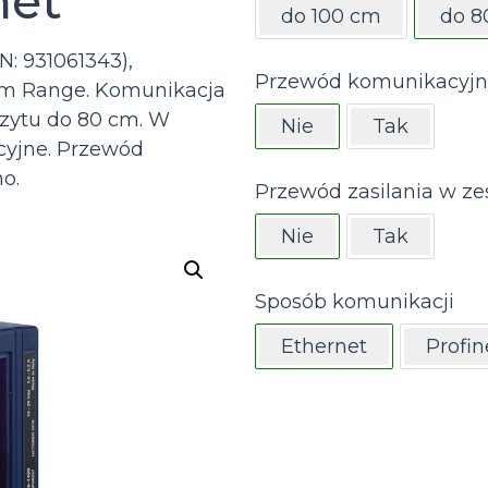
net
do 100 cm
do 8
N: 931061343),
Przewód komunikacyjn
um Range. Komunikacja
zytu do 80 cm. W
Nie
Tak
acyjne. Przewód
o.
Przewód zasilania w ze
Nie
Tak
Sposób komunikacji
Ethernet
Profin