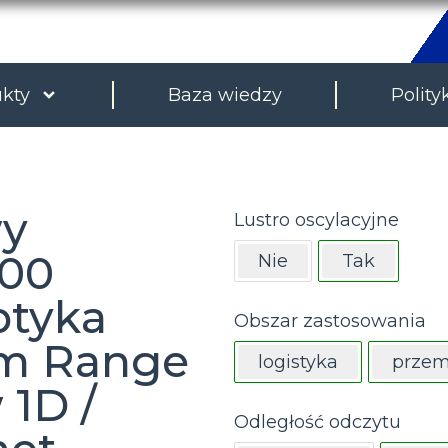
kty
Baza wiedzy
Polity
wy
Lustro oscylacyjne
100
Nie
Tak
ptyka
Obszar zastosowania
um Range
logistyka
przem
 1D /
Odległość odczytu