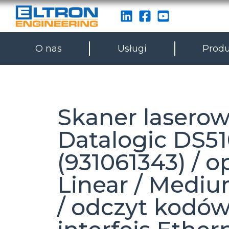
O nas
Usługi
Produ
Skaner lasero
Datalogic DS5
(931061343) / o
Linear / Medi
/ odczyt kodów