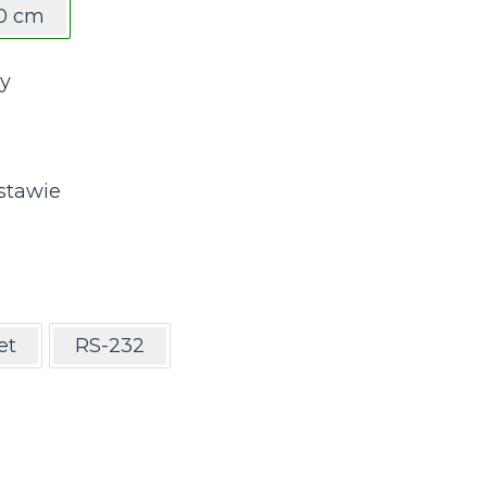
0 cm
y
stawie
et
RS-232