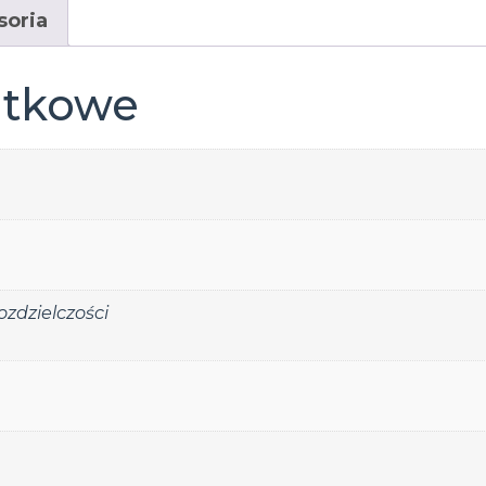
soria
atkowe
zdzielczości