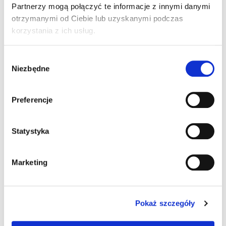
Partnerzy mogą połączyć te informacje z innymi danymi
Przewód komunikacyjny
otrzymanymi od Ciebie lub uzyskanymi podczas
Nie
Tak
korzystania z ich usług.
Przewód zasilania w zestawie
Wybór
Niezbędne
zgody
Nie
Tak
Preferencje
Rozdzielczość kodów
kody gęste
Statystyka
kody o standardowej rozdzielczości
Marketing
Sposób komunikacji
Pokaż szczegóły
Ethernet/RS-232
Profinet