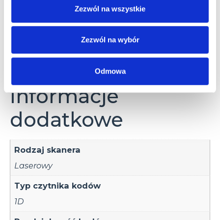
RS-232
Zezwól na wszystkie
Zezwól na wybór
Informacje dodatkowe
Akcesoria
Odmowa
Informacje
dodatkowe
Rodzaj skanera
Laserowy
Typ czytnika kodów
1D