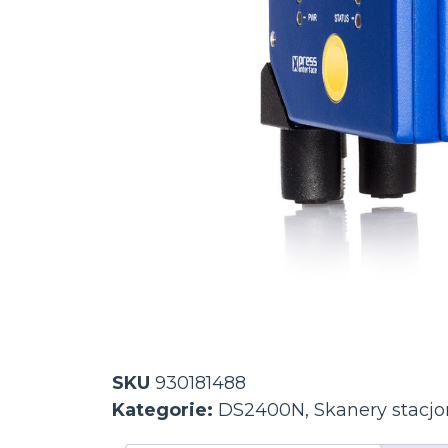
SKU
930181488
Kategorie:
DS2400N
,
Skanery stacj