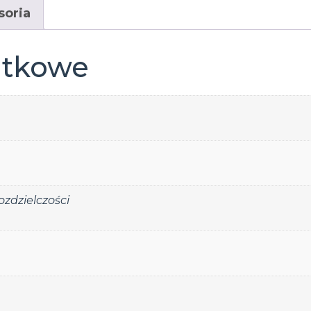
soria
atkowe
zdzielczości