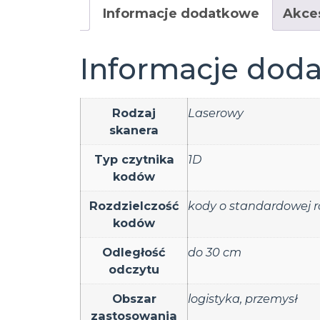
Informacje dodatkowe
Akce
Informacje dod
Rodzaj
Laserowy
skanera
Typ czytnika
1D
kodów
Rozdzielczość
kody o standardowej ro
kodów
Odległość
do 30 cm
odczytu
Obszar
logistyka
,
przemysł
zastosowania