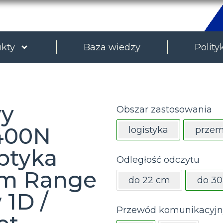
kty
Baza wiedzy
Polity
wy
Obszar zastosowania
400N
logistyka
przem
optyka
Odległość odczytu
um Range
do 22 cm
do 3
 1D /
Przewód komunikacyjn