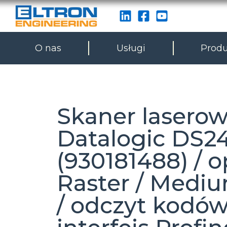
O nas
Usługi
Produ
Skaner lasero
Datalogic DS2
(930181488) / 
Raster / Medi
/ odczyt kodów