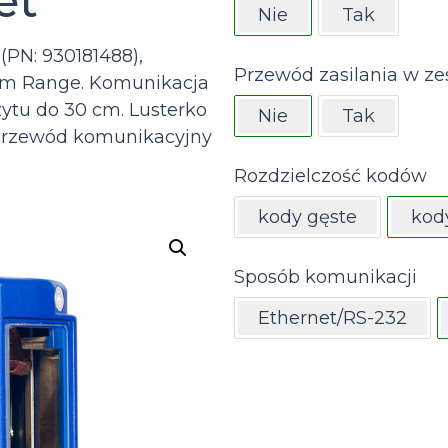
et
Nie
Tak
PN: 930181488),
Przewód zasilania w ze
um Range. Komunikacja
ytu do 30 cm. Lusterko
Nie
Tak
 Przewód komunikacyjny
Rozdzielczość kodów
kody gęste
kod
Sposób komunikacji
Ethernet/RS-232