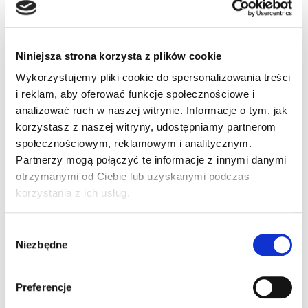
mount LNM 003-
021 CM 8MM
Niniejsza strona korzysta z plików cookie
VF1.8 1/2 ED
Wykorzystujemy pliki cookie do spersonalizowania treści
i reklam, aby oferować funkcje społecznościowe i
(93ACC0287)
analizować ruch w naszej witrynie. Informacje o tym, jak
korzystasz z naszej witryny, udostępniamy partnerom
społecznościowym, reklamowym i analitycznym.
Obiektyw M320 c-mount LNM 003-021 CM
Partnerzy mogą połączyć te informacje z innymi danymi
8MM VF1.8 1/2 ED
otrzymanymi od Ciebie lub uzyskanymi podczas
korzystania z ich usług.
Wybór
Niezbędne
zgody
Preferencje