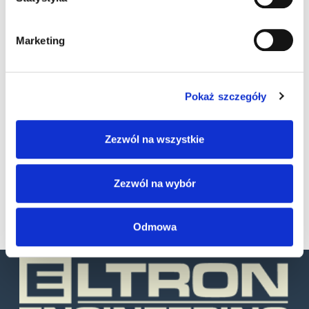
Marketing
Pokaż szczegóły
Zezwól na wszystkie
SKU
93ACC0278
Zezwól na wybór
Kategorie:
Akcesoria
,
Skanery stacjonarne
Odmowa