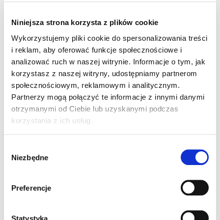
Matrix 320 –
Niniejsza strona korzysta z plików cookie
oświetlacz 14 LED
Wykorzystujemy pliki cookie do spersonalizowania treści
(PN: 93ACC0278)
i reklam, aby oferować funkcje społecznościowe i
analizować ruch w naszej witrynie. Informacje o tym, jak
korzystasz z naszej witryny, udostępniamy partnerom
Filtr ESD dla Matrix 320 – oświetlacz 14 LED
społecznościowym, reklamowym i analitycznym.
Partnerzy mogą połączyć te informacje z innymi danymi
otrzymanymi od Ciebie lub uzyskanymi podczas
korzystania z ich usług.
Wybór
Niezbędne
zgody
Preferencje
Statystyka