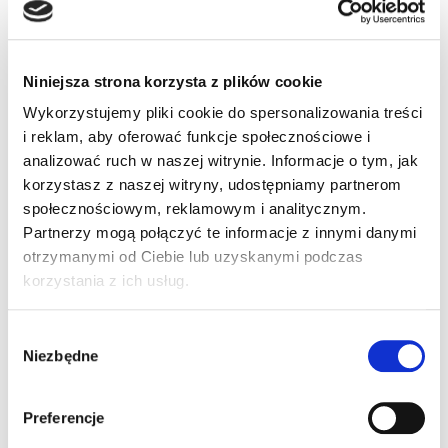
połączeniowy –
niskie
Niniejsza strona korzysta z plików cookie
temperatury (PN:
Wykorzystujemy pliki cookie do spersonalizowania treści
i reklam, aby oferować funkcje społecznościowe i
93A301069)
analizować ruch w naszej witrynie. Informacje o tym, jak
korzystasz z naszej witryny, udostępniamy partnerom
społecznościowym, reklamowym i analitycznym.
CBX100LT moduł połączeniowy – niskie
Partnerzy mogą połączyć te informacje z innymi danymi
temperatury
otrzymanymi od Ciebie lub uzyskanymi podczas
korzystania z ich usług.
Wybór
Niezbędne
zgody
Preferencje