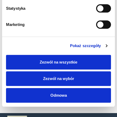
Statystyka
Marketing
Pokaż szczegóły
Zezwól na wszystkie
Zezwól na wybór
SKU
93A301069
Kategorie:
Akcesoria
,
Skanery stacjonarne
Odmowa